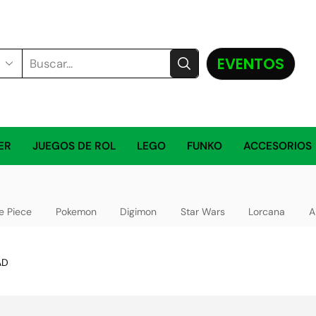
EVENTOS
ER
JUEGOS DE ROL
LEGO
FUNKO
ACCESORIOS
e Piece
Pokemon
Digimon
Star Wars
Lorcana
A
AD