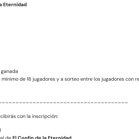
la Eternidad
 ganada
 mínimo de 16 jugadores y a sorteo entre los jugadores con r
______________________________________
cibirás con la inscripción:
d
ial de
El Confín de la Eternidad