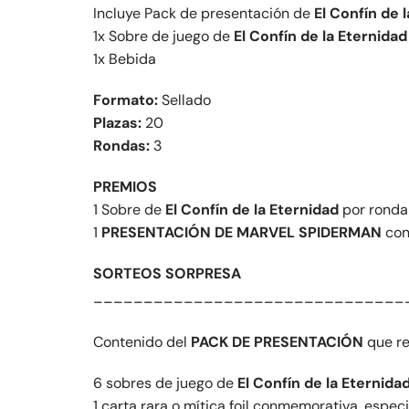
Incluye Pack de presentación de
El Confín de 
1x Sobre de juego de
El Confín de la Eternidad
1x Bebida
Formato:
Sellado
Plazas:
20
Rondas:
3
PREMIOS
1 Sobre de
El Confín de la Eternidad
por ronda
1
PRESENTACIÓN DE MARVEL SPIDERMAN
con
SORTEOS SORPRESA
_______________________________
Contenido del
PACK DE PRESENTACIÓN
que re
6 sobres de juego de
El Confín de la Eternida
1 carta rara o mítica foil conmemorativa, espec