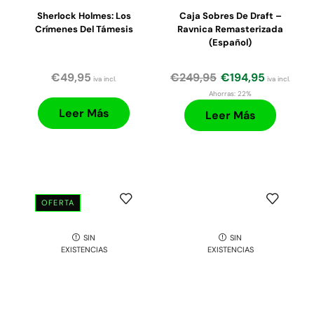
Sherlock Holmes: Los
Caja Sobres De Draft –
Crímenes Del Támesis
Ravnica Remasterizada
(Español)
€
49,95
€
249,95
€
194,95
iva incl.
iva incl.
Ahorras:
22%
Leer Más
Leer Más
OFERTA
SIN
SIN
EXISTENCIAS
EXISTENCIAS