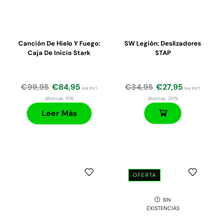
Canción De Hielo Y Fuego:
SW Legión: Deslizadores
Caja De Inicio Stark
STAP
€
99,95
€
84,95
€
34,95
€
27,95
iva incl.
iva incl.
Ahorras:
15%
Ahorras:
20%
Leer Más
OFERTA
SIN
EXISTENCIAS