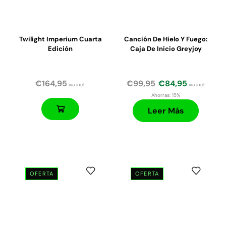
Twilight Imperium Cuarta
Canción De Hielo Y Fuego:
Edición
Caja De Inicio Greyjoy
€
164,95
€
99,95
€
84,95
iva incl.
iva incl.
Ahorras:
15%
Leer Más
OFERTA
OFERTA