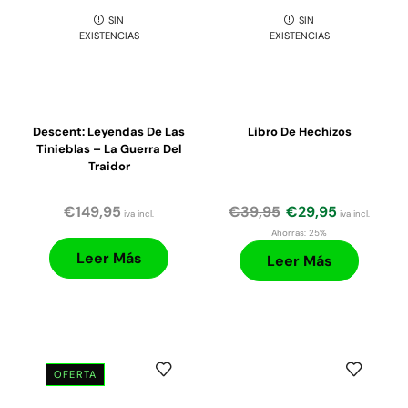
SIN
SIN
EXISTENCIAS
EXISTENCIAS
Descent: Leyendas De Las
Libro De Hechizos
Tinieblas – La Guerra Del
Traidor
€
149,95
€
39,95
€
29,95
iva incl.
iva incl.
Ahorras:
25%
Leer Más
Leer Más
OFERTA