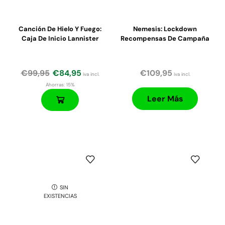
Canción De Hielo Y Fuego:
Nemesis: Lockdown
Caja De Inicio Lannister
Recompensas De Campaña
€
99,95
€
84,95
€
109,95
iva incl.
iva incl.
Ahorras:
15%
Leer Más
SIN
EXISTENCIAS