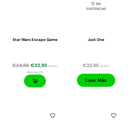
SIN
EXISTENCIAS
Star Wars Escape Game
Just One
€
34,95
€
32,95
€
22,95
iva incl.
iva incl.
Ahorras:
6%
Leer Más