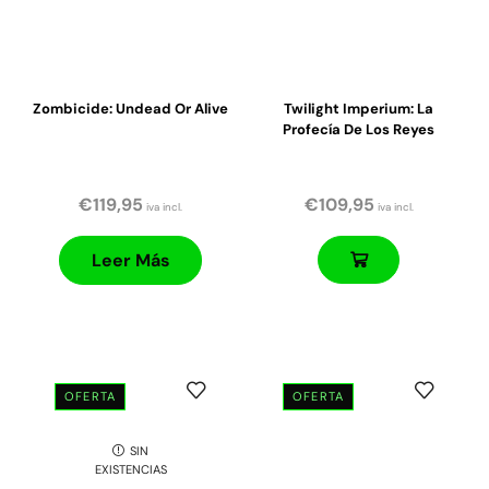
Zombicide: Undead Or Alive
Twilight Imperium: La
Profecía De Los Reyes
€
119,95
€
109,95
iva incl.
iva incl.
Leer Más
OFERTA
OFERTA
SIN
EXISTENCIAS