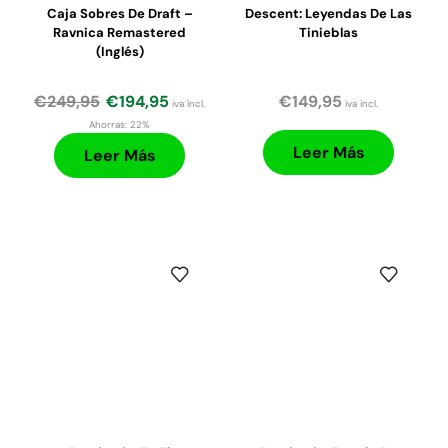
Caja Sobres De Draft –
Descent: Leyendas De Las
Ravnica Remastered
Tinieblas
(Inglés)
€
249,95
€
194,95
€
149,95
iva incl.
iva incl.
Ahorras:
22%
Leer Más
Leer Más