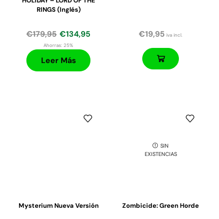
HOLIDAY – LORD OF THE
RINGS (Inglés)
€
179,95
€
134,95
€
19,95
iva incl.
Ahorras:
25%
Leer Más
SIN
EXISTENCIAS
Mysterium Nueva Versión
Zombicide: Green Horde