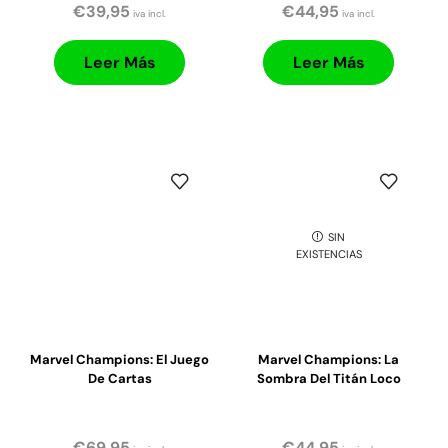
€
39,95
€
44,95
iva incl.
iva incl.
Leer Más
Leer Más
SIN
EXISTENCIAS
Marvel Champions: El Juego
Marvel Champions: La
De Cartas
Sombra Del Titán Loco
€
69,95
€
44,95