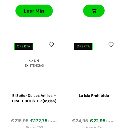
Leer Más
OFERTA
OFERTA
SIN
EXISTENCIAS
El Señor De Los Anillos –
La Isla Prohibida
DRAFT BOOSTER (Inglés)
€
215,95
€
172,75
€
24,95
€
22,95
iva incl.
iva incl.
Ahorras:
20%
Ahorras:
8%