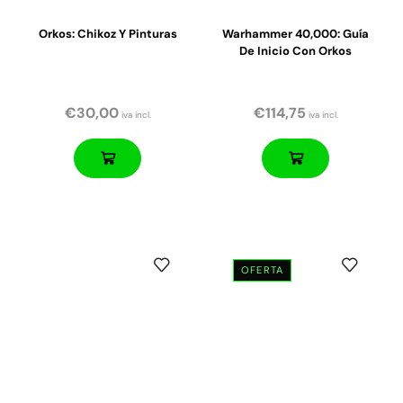
Orkos: Chikoz Y Pinturas
Warhammer 40,000: Guía
De Inicio Con Orkos
€
30,00
€
114,75
iva incl.
iva incl.
OFERTA
El
El
El
El
precio
precio
precio
precio
original
actual
original
actual
era:
es:
era:
es:
€35,00.
€28,00.
€35,00.
€28,00.