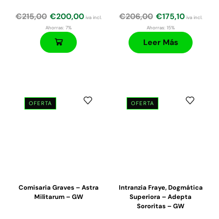
€
215,00
€
200,00
€
206,00
€
175,10
iva incl.
iva incl.
Ahorras:
7%
Ahorras:
15%
Leer Más
OFERTA
OFERTA
El
El
El
El
precio
precio
precio
precio
original
actual
original
actual
era:
es:
era:
es:
€25,00.
€23,00.
€180,00.
€170,00.
Comisaria Graves – Astra
Intranzia Fraye, Dogmática
Militarum – GW
Superiora – Adepta
Sororitas – GW