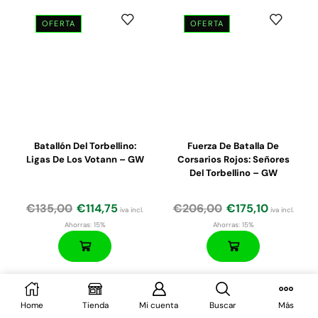
OFERTA
OFERTA
El
El
precio
precio
original
actual
era:
es:
€180,00.
€160,00.
Batallón Del Torbellino:
Fuerza De Batalla De
Ligas De Los Votann – GW
Corsarios Rojos: Señores
Del Torbellino – GW
€
135,00
€
114,75
€
206,00
€
175,10
iva incl.
iva incl.
Ahorras:
15%
Ahorras:
15%
Home
Tienda
Mi cuenta
Buscar
Más