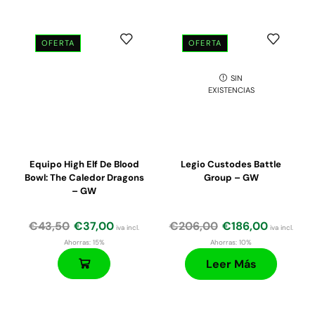
OFERTA
OFERTA
SIN
El
El
El
El
EXISTENCIAS
precio
precio
precio
precio
original
actual
original
actual
era:
es:
era:
es:
€35,00.
€29,75.
€32,50.
€27,60.
Equipo High Elf De Blood
Legio Custodes Battle
Bowl: The Caledor Dragons
Group – GW
– GW
€
43,50
€
37,00
€
206,00
€
186,00
iva incl.
iva incl.
Ahorras:
15%
Ahorras:
10%
Leer Más