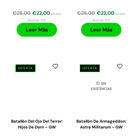
€
25,00
€
22,00
€
25,00
€
22,00
iva incl.
iva incl.
Ahorras:
12%
Ahorras:
12%
Leer Más
Leer Más
OFERTA
OFERTA
El
El
El
El
precio
precio
precio
precio
SIN
original
actual
original
actual
EXISTENCIAS
era:
es:
era:
es:
€47,50.
€45,20.
€25,00.
€21,20.
Batallón Del Ojo Del Terror:
Batallón De Armageddon:
Hijos De Dorn – GW
Astra Militarum – GW