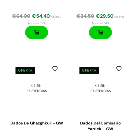
€
64,00
€
54,40
€
34,50
€
29,50
iva incl.
iva incl.
Ahorras:
15%
Ahorras:
14%
OFERTA
OFERTA
El
El
El
El
precio
precio
precio
precio
SIN
SIN
original
actual
original
actual
EXISTENCIAS
EXISTENCIAS
era:
es:
era:
es:
€190,00.
€161,50.
€24,00.
€20,40.
Dados De Ghazghkull – GW
Dados Del Comisario
Yarrick – GW