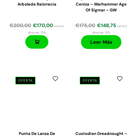
Arboleda Raizrrecia
Ceniza – Warhammer Age
Of Sigmar – GW
€
200,00
€
170,00
€
175,00
€
148,75
iva incl.
iva incl.
Ahorras:
15%
Ahorras:
15%
Leer Más
OFERTA
OFERTA
El
El
El
El
precio
precio
precio
precio
original
actual
original
actual
era:
es:
era:
es:
€212,00.
€180,00.
€55,00.
€46,75.
Punta De Lanza De
Custodian Dreadnought –