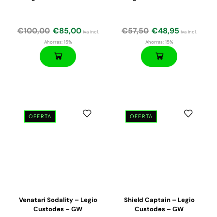
€
100,00
€
85,00
€
57,50
€
48,95
iva incl.
iva incl.
Ahorras:
15%
Ahorras:
15%
OFERTA
OFERTA
El
El
El
El
precio
precio
precio
precio
original
actual
original
actual
era:
es:
era:
es:
€155,00.
€132,00.
€47,50.
€45,13.
Venatari Sodality – Legio
Shield Captain – Legio
Custodes – GW
Custodes – GW