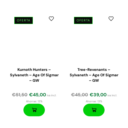
OFERTA
OFERTA
El
El
El
El
precio
precio
precio
precio
original
actual
original
actual
era:
es:
era:
es:
€24,00.
€20,40.
€47,50.
€45,13.
Kurnoth Hunters –
Tree-Revenants –
Sylvaneth – Age Of Sigmar
Sylvaneth – Age Of Sigmar
– GW
– GW
€
51,50
€
45,00
€
45,00
€
39,00
iva incl.
iva incl.
Ahorras:
13%
Ahorras:
13%