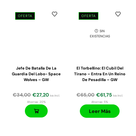
OFERTA
OFERTA
SIN
El
El
El
El
EXISTENCIAS
precio
precio
precio
precio
original
actual
original
actual
era:
es:
era:
es:
€135,00.
€114,75.
€34,00.
€28,90.
Jefe De Batalla De La
El Torbellino: El Cubil Del
Guardia Del Lobo- Space
Tirano – Entra En Un Reino
Wolves – GW
De Pesadilla – GW
€
34,00
€
27,20
€
65,00
€
61,75
iva incl.
iva incl.
Ahorras:
20%
Ahorras:
5%
Leer Más