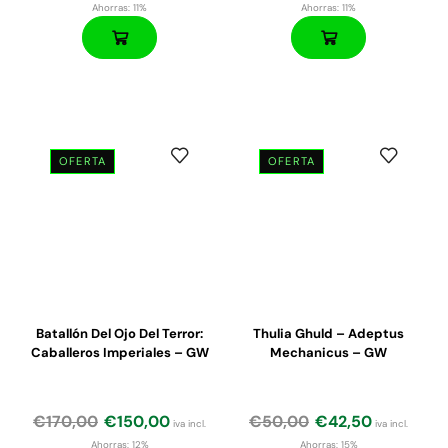
Ahorras:
11%
Ahorras:
11%
OFERTA
OFERTA
El
El
El
El
precio
precio
precio
precio
original
actual
original
actual
era:
es:
era:
es:
€51,25.
€43,60.
€44,00.
€37,50.
Batallón Del Ojo Del Terror:
Thulia Ghuld – Adeptus
Caballeros Imperiales – GW
Mechanicus – GW
€
170,00
€
150,00
€
50,00
€
42,50
iva incl.
iva incl.
Ahorras:
12%
Ahorras:
15%