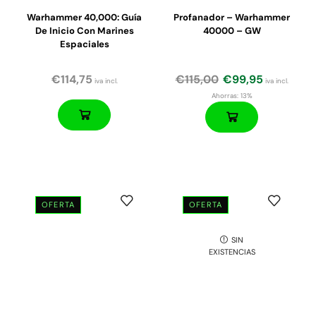
Warhammer 40,000: Guía
Profanador – Warhammer
De Inicio Con Marines
40000 – GW
Espaciales
€
114,75
€
115,00
€
99,95
iva incl.
iva incl.
Ahorras:
13%
OFERTA
OFERTA
El
El
El
El
SIN
precio
precio
precio
precio
EXISTENCIAS
original
actual
original
actual
era:
es:
era:
es:
€55,00.
€50,00.
€51,25.
€41,00.