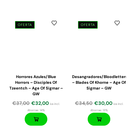
OFERTA
OFERTA
El
El
El
El
precio
precio
precio
precio
original
actual
original
actual
era:
es:
era:
es:
€31,50.
€26,80.
€47,50.
€40,38.
Horrores Azules/Blue
Desangradores/Bloodletters
Horrors – Disciples Of
– Blades Of Khorne – Age Of
Tzeentch – Age Of Sigmar –
Sigmar – GW
GW
€
37,00
€
32,00
€
34,50
€
30,00
iva incl.
iva incl.
Ahorras:
14%
Ahorras:
13%