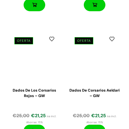
OFERTA
OFERTA
El
El
El
El
precio
precio
precio
precio
original
actual
original
actual
era:
es:
era:
es:
€44,00.
€37,50.
€115,00.
€100,00.
Dados De Los Corsarios
Dados De Corsarios Aeldari
Rojos – GW
– GW
€
25,00
€
21,25
€
25,00
€
21,25
iva incl.
iva incl.
Ahorras:
15%
Ahorras:
15%