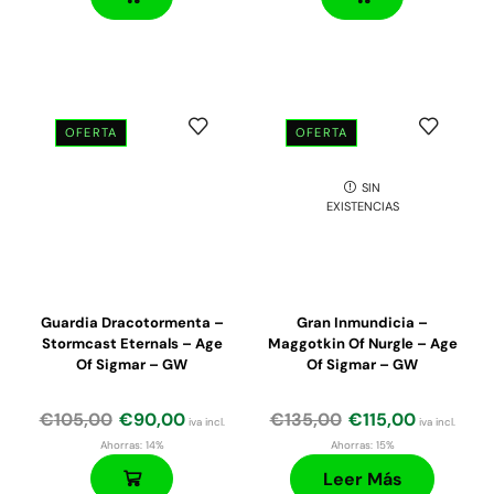
OFERTA
OFERTA
SIN
El
El
El
El
EXISTENCIAS
precio
precio
precio
precio
original
actual
original
actual
era:
es:
era:
es:
€130,00.
€111,00.
€190,00.
€162,00.
Guardia Dracotormenta –
Gran Inmundicia –
Stormcast Eternals – Age
Maggotkin Of Nurgle – Age
Of Sigmar – GW
Of Sigmar – GW
€
105,00
€
90,00
€
135,00
€
115,00
iva incl.
iva incl.
Ahorras:
14%
Ahorras:
15%
Leer Más