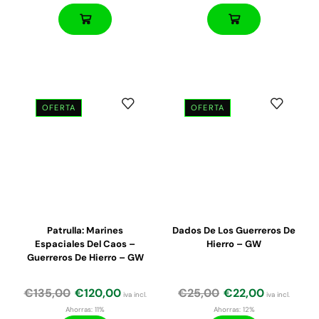
OFERTA
OFERTA
El
El
El
El
precio
precio
precio
precio
original
actual
original
actual
era:
es:
era:
es:
€51,25.
€43,60.
€65,00.
€58,00.
Patrulla: Marines
Dados De Los Guerreros De
Espaciales Del Caos –
Hierro – GW
Guerreros De Hierro – GW
€
135,00
€
120,00
€
25,00
€
22,00
iva incl.
iva incl.
Ahorras:
11%
Ahorras:
12%