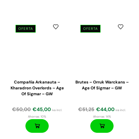
OFERTA
OFERTA
El
El
El
El
precio
precio
precio
precio
original
actual
original
actual
era:
es:
era:
es:
€47,50.
€45,13.
€26,00.
€22,10.
Compañía Arkanauta –
Brutes – Orruk Warckans –
Kharadron Overlords – Age
Age Of Sigmar – GW
Of Sigmar – GW
€
50,00
€
45,00
€
51,25
€
44,00
iva incl.
iva incl.
Ahorras:
10%
Ahorras:
14%