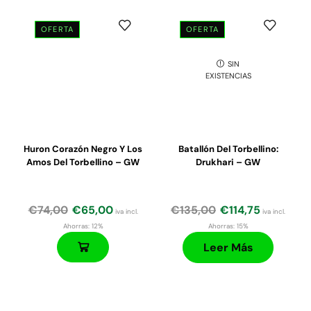
OFERTA
OFERTA
SIN
El
El
El
El
EXISTENCIAS
precio
precio
precio
precio
original
actual
original
actual
era:
es:
era:
es:
€55,00.
€46,75.
€55,00.
€46,75.
Huron Corazón Negro Y Los
Batallón Del Torbellino:
Amos Del Torbellino – GW
Drukhari – GW
€
74,00
€
65,00
€
135,00
€
114,75
iva incl.
iva incl.
Ahorras:
12%
Ahorras:
15%
Leer Más