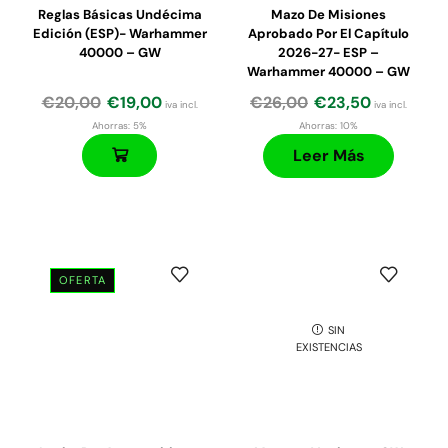
Reglas Básicas Undécima
Mazo De Misiones
Edición (ESP)- Warhammer
Aprobado Por El Capítulo
40000 – GW
2026-27- ESP –
Warhammer 40000 – GW
€
20,00
€
19,00
€
26,00
€
23,50
iva incl.
iva incl.
Ahorras:
5%
Ahorras:
10%
Leer Más
OFERTA
El
El
El
El
SIN
precio
precio
precio
precio
EXISTENCIAS
original
actual
original
actual
era:
es:
era:
es:
€45,00.
€35,00.
€125,00.
€107,00.