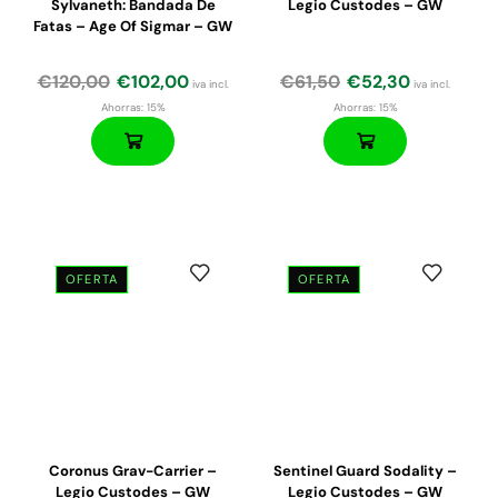
Sylvaneth: Bandada De
Legio Custodes – GW
Fatas – Age Of Sigmar – GW
€
120,00
€
102,00
€
61,50
€
52,30
iva incl.
iva incl.
Ahorras:
15%
Ahorras:
15%
OFERTA
OFERTA
El
El
precio
precio
original
actual
era:
es:
€55,00.
€46,75.
Coronus Grav-Carrier –
Sentinel Guard Sodality –
Legio Custodes – GW
Legio Custodes – GW