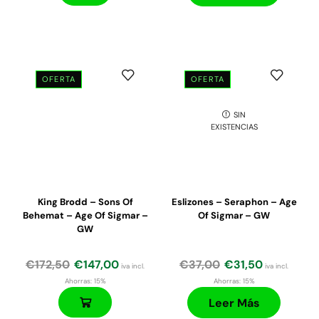
OFERTA
OFERTA
SIN
El
El
El
El
EXISTENCIAS
precio
precio
precio
precio
original
actual
original
actual
era:
es:
era:
es:
€130,00.
€111,00.
€24,00.
€20,40.
King Brodd – Sons Of
Eslizones – Seraphon – Age
Behemat – Age Of Sigmar –
Of Sigmar – GW
GW
€
172,50
€
147,00
€
37,00
€
31,50
iva incl.
iva incl.
Ahorras:
15%
Ahorras:
15%
Leer Más