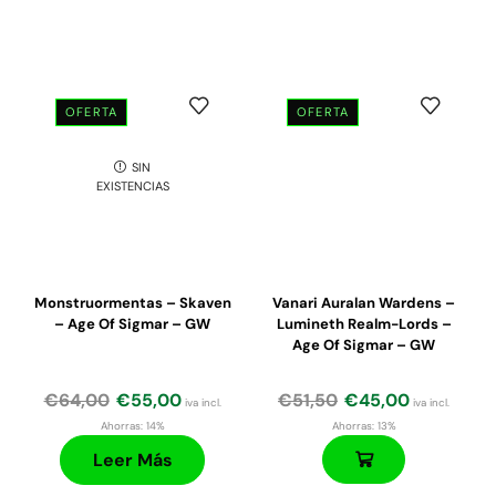
OFERTA
OFERTA
SIN
El
El
El
El
EXISTENCIAS
precio
precio
precio
precio
original
actual
original
actual
era:
es:
era:
es:
€24,00.
€20,40.
€47,50.
€45,13.
Monstruormentas – Skaven
Vanari Auralan Wardens –
– Age Of Sigmar – GW
Lumineth Realm-Lords –
Age Of Sigmar – GW
€
64,00
€
55,00
€
51,50
€
45,00
iva incl.
iva incl.
Ahorras:
14%
Ahorras:
13%
Leer Más