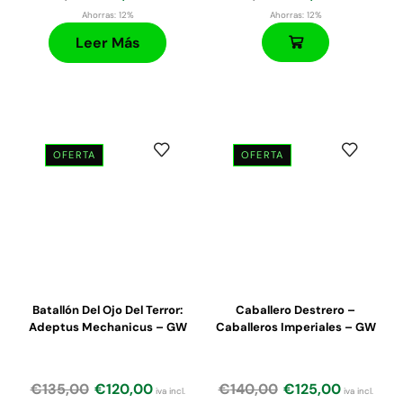
Ahorras:
12%
Ahorras:
12%
Leer Más
OFERTA
OFERTA
El
El
El
El
precio
precio
precio
precio
original
actual
original
actual
era:
es:
era:
es:
€150,00.
€127,50.
€47,50.
€40,40.
Batallón Del Ojo Del Terror:
Caballero Destrero –
Adeptus Mechanicus – GW
Caballeros Imperiales – GW
€
135,00
€
120,00
€
140,00
€
125,00
iva incl.
iva incl.