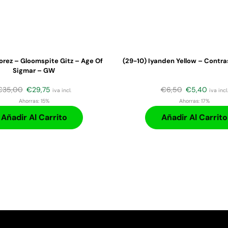
orez – Gloomspite Gitz – Age Of
(29-10) Iyanden Yellow – Contra
Sigmar – GW
€
35,00
€
29,75
€
6,50
€
5,40
iva incl.
iva incl.
Ahorras:
15%
Ahorras:
17%
Añadir Al Carrito
Añadir Al Carrito