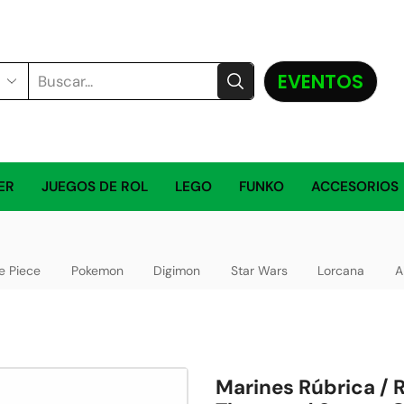
EVENTOS
ER
JUEGOS DE ROL
LEGO
FUNKO
ACCESORIOS
e Piece
Pokemon
Digimon
Star Wars
Lorcana
A
Marines Rúbrica / R