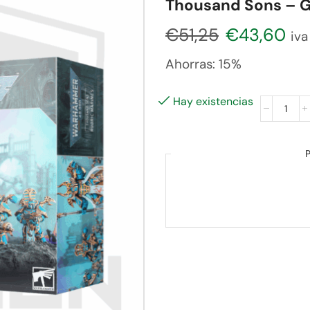
Thousand Sons – 
€
51,25
€
43,60
iva
Ahorras:
15%
Hay existencias