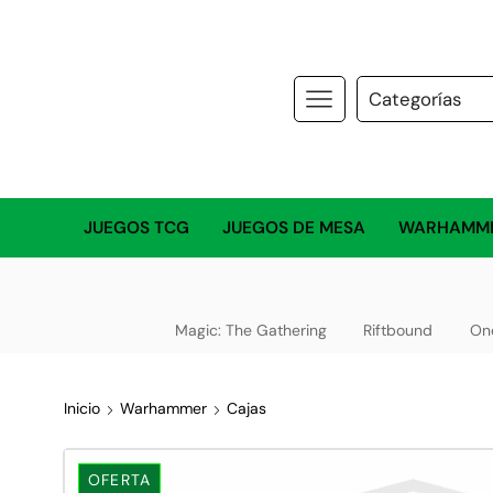
JUEGOS TCG
JUEGOS DE MESA
WARHAMM
Magic: The Gathering
Riftbound
On
Inicio
Warhammer
Cajas
OFERTA