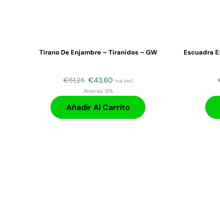
Tirano De Enjambre – Tiranidos – GW
Escuadra E
€
51,25
€
43,60
iva incl.
Ahorras:
15%
Añadir Al Carrito