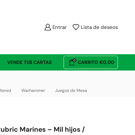
Entrar
Lista de deseos
0
VENDE TUS CARTAS
CARRITO
€
0,00
ltered
Warhammer
Juegos de Mesa
ubric Marines – Mil hijos /