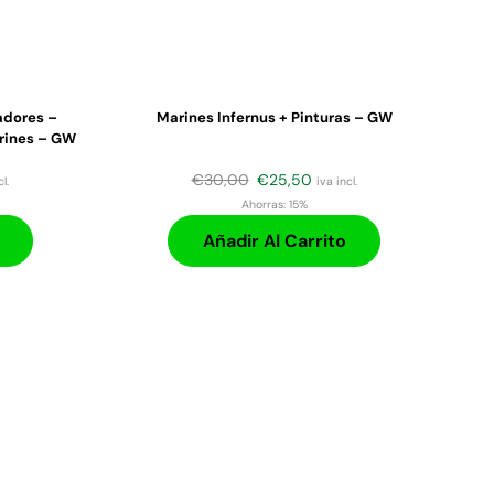
nadores –
Marines Infernus + Pinturas – GW
rines – GW
€
30,00
€
25,50
l.
iva incl.
Ahorras:
15%
Añadir Al Carrito