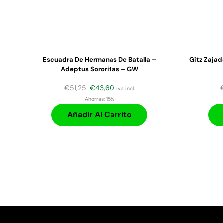
Escuadra De Hermanas De Batalla –
Gitz Zajad
Adeptus Sororitas – GW
€
51,25
€
43,60
iva incl.
Ahorras:
15%
Añadir Al Carrito