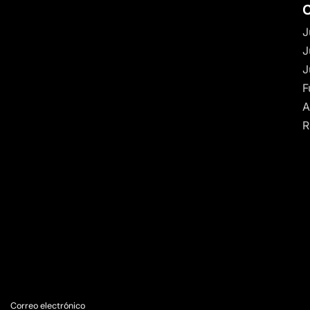
C
J
J
J
F
A
R
Correo electrónico