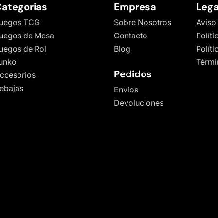
ategorias
Empresa
Lega
uegos TCG
Sobre Nosotros
Aviso
uegos de Mesa
Contacto
Políti
uegos de Rol
Blog
Polít
unko
Térmi
Pedidos
ccesorios
ebajas
Envíos
Devoluciones