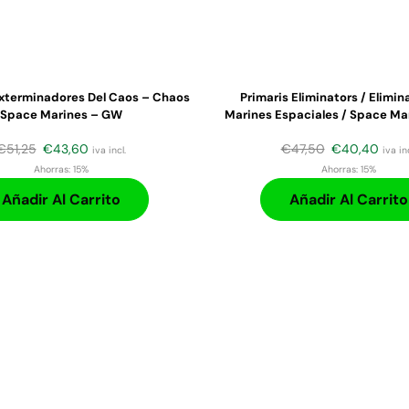
xterminadores Del Caos – Chaos
Primaris Eliminators / Elimi
Space Marines – GW
Marines Espaciales / Space Ma
€
51,25
€
43,60
€
47,50
€
40,40
iva incl.
iva inc
Ahorras:
15%
Ahorras:
15%
Añadir Al Carrito
Añadir Al Carrito