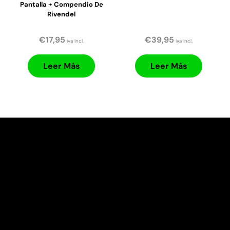
Pantalla + Compendio De
Rivendel
€
17,95
€
39,95
iva incl.
iva incl.
Leer Más
Leer Más