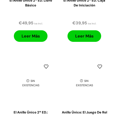
El Anillo Único 2ª ED. Libro
El Anillo Único 2ª ED. Caja
Básico
De Iniciación
€
49,95
€
39,95
iva incl.
iva incl.
Leer Más
Leer Más
SIN
SIN
EXISTENCIAS
EXISTENCIAS
El Anillo Único 2ª ED.:
Anillo Único: El Juego De Rol