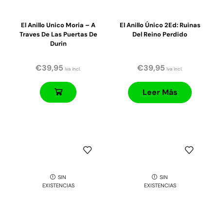
El Anillo Unico Moria – A
El Anillo Único 2Ed: Ruinas
Traves De Las Puertas De
Del Reino Perdido
Durin
€
39,95
€
39,95
iva incl.
iva incl.
Leer Más
SIN
SIN
EXISTENCIAS
EXISTENCIAS