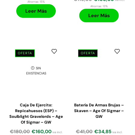
Ahorras:
15%
Ahorras:
13%
Leer Más
Leer Más
OFERTA
OFERTA
SIN
EXISTENCIAS
Caja De Ejercito:
Batería De Armas Brujas –
Repicahuesos (ESP) –
Skaven – Age Of Sigmar –
Soulblight Gravelords – Age
GW
Of Sigmar – GW
€
180,00
€
160,00
€
41,00
€
34,85
iva incl.
iva incl.