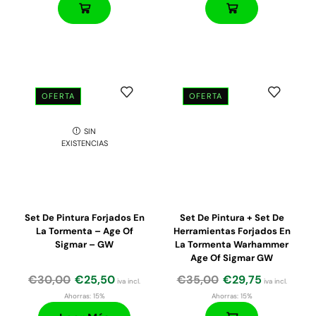
OFERTA
OFERTA
SIN
EXISTENCIAS
Set De Pintura Forjados En
Set De Pintura + Set De
La Tormenta – Age Of
Herramientas Forjados En
Sigmar – GW
La Tormenta Warhammer
Age Of Sigmar GW
€
30,00
€
25,50
€
35,00
€
29,75
iva incl.
iva incl.
Ahorras:
15%
Ahorras:
15%