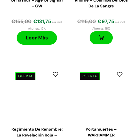
Of Hashut – Age Of Sigmar
Khorne – Colmillos Del Dios
– GW
De La Sangre
€
155,00
€
131,75
€
115,00
€
97,75
iva incl.
iva incl.
Ahorras:
15%
Ahorras:
15%
Leer Más
OFERTA
OFERTA
Regimiento De Renombre:
Portamuertes –
La Revelación Roja –
WARHAMMER