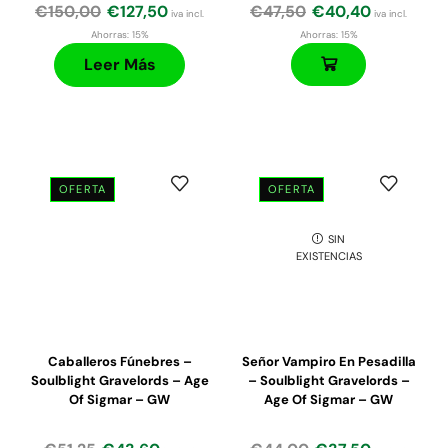
€
150,00
€
127,50
€
47,50
€
40,40
iva incl.
iva incl.
Ahorras:
15%
Ahorras:
15%
Leer Más
OFERTA
OFERTA
SIN
EXISTENCIAS
Caballeros Fúnebres –
Señor Vampiro En Pesadilla
Soulblight Gravelords – Age
– Soulblight Gravelords –
Of Sigmar – GW
Age Of Sigmar – GW