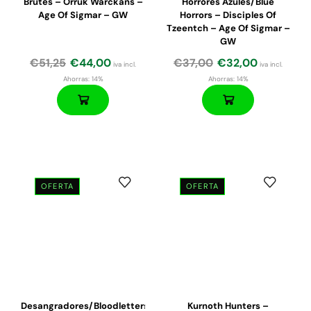
Brutes – Orruk Warckans –
Horrores Azules/Blue
Age Of Sigmar – GW
Horrors – Disciples Of
Tzeentch – Age Of Sigmar –
GW
€
51,25
€
44,00
€
37,00
€
32,00
iva incl.
iva incl.
Ahorras:
14%
Ahorras:
14%
OFERTA
OFERTA
Desangradores/Bloodletters
Kurnoth Hunters –