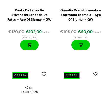
Punta De Lanza De
Guardia Dracotormenta –
Sylvaneth: Bandada De
Stormcast Eternals – Age
Fatas – Age Of Sigmar – GW
Of Sigmar – GW
€
120,00
€
102,00
€
105,00
€
90,00
iva incl.
iva incl.
Ahorras:
15%
Ahorras:
14%
OFERTA
OFERTA
SIN
EXISTENCIAS