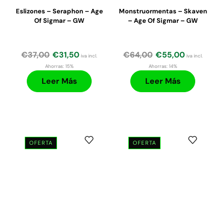
Eslizones – Seraphon – Age
Monstruormentas – Skaven
Of Sigmar – GW
– Age Of Sigmar – GW
€
37,00
€
31,50
€
64,00
€
55,00
iva incl.
iva incl.
Ahorras:
15%
Ahorras:
14%
Leer Más
Leer Más
OFERTA
OFERTA