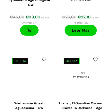
Sylvaneth – Age Of Sigmar
Khorne – GW
– GW
€
45,00
€
39,00
€
26,00
€
22,10
iva incl.
iva incl.
Ahorras:
13%
Ahorras:
15%
Leer Más
OFERTA
OFERTA
SIN
EXISTENCIAS
Warhammer Quest:
Urkhan, El Guardián Oscuro
Aguaoscura – GW
– Slaves To Darkness – Age