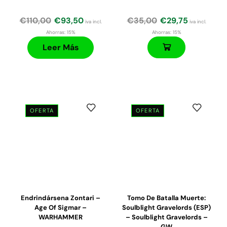
€
110,00
€
93,50
€
35,00
€
29,75
iva incl.
iva incl.
Ahorras:
15%
Ahorras:
15%
Leer Más
OFERTA
OFERTA
Endrindársena Zontari –
Tomo De Batalla Muerte:
Age Of Sigmar –
Soulblight Gravelords (ESP)
WARHAMMER
– Soulblight Gravelords –
GW