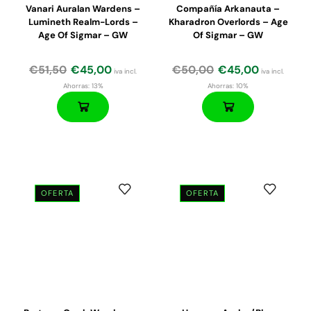
Vanari Auralan Wardens –
Compañía Arkanauta –
Lumineth Realm-Lords –
Kharadron Overlords – Age
Age Of Sigmar – GW
Of Sigmar – GW
€
51,50
€
45,00
€
50,00
€
45,00
iva incl.
iva incl.
Ahorras:
13%
Ahorras:
10%
OFERTA
OFERTA