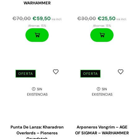
WARHAMMER
€
70,00
€
59,50
€
30,00
€
25,50
iva incl.
iva incl.
Ahorras:
15%
Ahorras:
15%
OFERTA
OFERTA
SIN
SIN
EXISTENCIAS
EXISTENCIAS
Punta De Lanza: Kharadron
Arponeros Vongrim – AGE
Overlords – Pioneros
OF SIGMAR – WARHAMMER
Grundstok