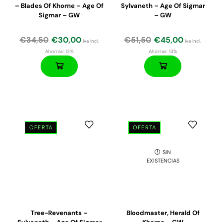
– Blades Of Khorne – Age Of
Sylvaneth – Age Of Sigmar
Sigmar – GW
– GW
€
34,50
€
30,00
€
51,50
€
45,00
iva incl.
iva incl.
Ahorras:
13%
Ahorras:
13%
OFERTA
OFERTA
SIN
EXISTENCIAS
Tree-Revenants –
Bloodmaster, Herald Of