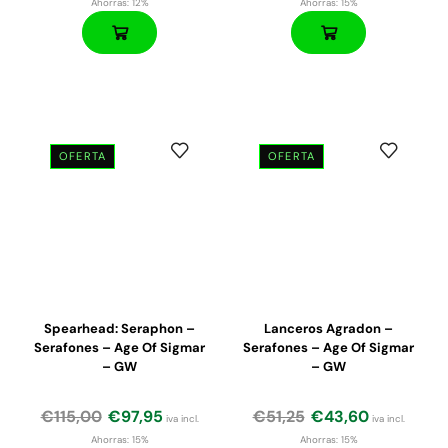
Ahorras:
12%
Ahorras:
15%
OFERTA
OFERTA
Spearhead: Seraphon –
Lanceros Agradon –
Serafones – Age Of Sigmar
Serafones – Age Of Sigmar
– GW
– GW
€
115,00
€
97,95
€
51,25
€
43,60
iva incl.
iva incl.
Ahorras:
15%
Ahorras:
15%