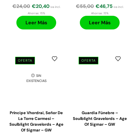
€
24,00
€
20,40
€
55,00
€
46,75
iva incl.
iva incl.
Ahorras:
15%
Ahorras:
15%
Leer Más
Leer Más
OFERTA
OFERTA
SIN
EXISTENCIAS
Príncipe Vhordrai, Señor De
Guardia Fúnebre –
La Torre Carmesí –
Soulblight Gravelords – Age
Soulblight Gravelords – Age
Of Sigmar – GW
Of Sigmar – GW