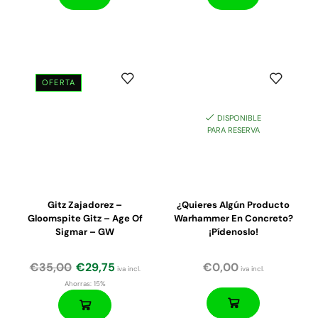
OFERTA
DISPONIBLE
PARA RESERVA
Gitz Zajadorez –
¿Quieres Algún Producto
Gloomspite Gitz – Age Of
Warhammer En Concreto?
Sigmar – GW
¡Pídenoslo!
€
35,00
€
29,75
€
0,00
iva incl.
iva incl.
Ahorras:
15%