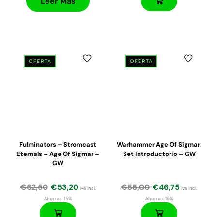
Leer Más
OFERTA
OFERTA
Fulminators – Stromcast
Warhammer Age Of Sigmar:
Eternals – Age Of Sigmar –
Set Introductorio – GW
GW
€
62,50
€
53,20
€
55,00
€
46,75
iva incl.
iva incl.
Ahorras:
15%
Ahorras:
15%