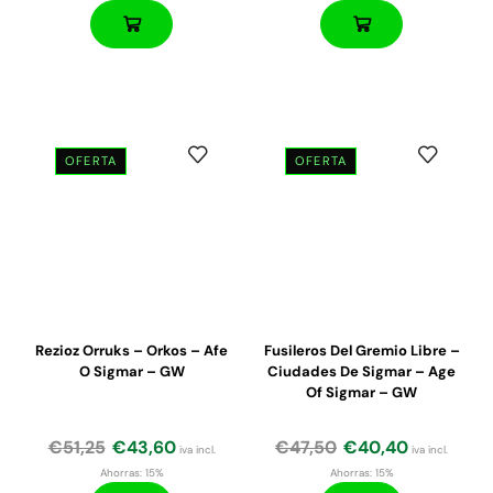
OFERTA
OFERTA
Rezioz Orruks – Orkos – Afe
Fusileros Del Gremio Libre –
O Sigmar – GW
Ciudades De Sigmar – Age
Of Sigmar – GW
€
51,25
€
43,60
€
47,50
€
40,40
iva incl.
iva incl.
Ahorras:
15%
Ahorras:
15%