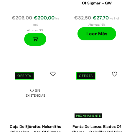
Of Sigmar – GW
€
206,00
€
200,00
€
32,50
€
27,70
iva
iva incl.
incl.
Ahorras:
15%
Ahorras:
3%
Leer Más
OFERTA
OFERTA
SIN
EXISTENCIAS
PRÓXIMAMENTE
Caja De Ejército: Helsmiths
Punta De Lanza: Blades Of