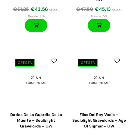
€
51,25
€
43,56
€
47,50
€
45,13
iva incl.
iva incl.
Ahorras:
15%
Ahorras:
5%
OFERTA
OFERTA
SIN
SIN
EXISTENCIAS
EXISTENCIAS
Dados De La Guardia De La
Filos Del Rey Vacío –
Muerte – Soulblight
Soulblight Gravelords – Age
Gravelords – GW
Of Sigmar – GW