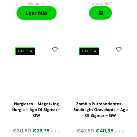
Ahorras:
11%
Ahorras:
15%
Leer Más
OFERTA
OFERTA
Nurgletes – Magotking
Zombis Putreandantes –
Nurgle – Age Of Sigmar –
Soulblight Gravelords – Age
GW
Of Sigmar – GW
€
30,50
€
26,78
€
47,50
€
40,38
iva incl.
iva incl.