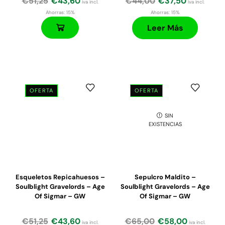
€
51,25
€
43,60
€
44,00
€
37,50
iva incl.
iva incl.
Ahorras:
15%
Ahorras:
15%
Leer Más
OFERTA
OFERTA
SIN
EXISTENCIAS
Esqueletos Repicahuesos –
Sepulcro Maldito –
Soulblight Gravelords – Age
Soulblight Gravelords – Age
Of Sigmar – GW
Of Sigmar – GW
€
51,25
€
43,60
€
65,00
€
58,00
iva incl.
iva incl.