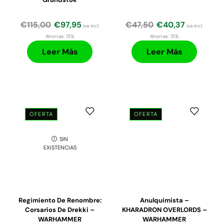
€
115,00
€
97,95
€
47,50
€
40,37
iva incl.
iva incl.
Ahorras:
15%
Ahorras:
15%
Leer Más
Leer Más
OFERTA
OFERTA
SIN
EXISTENCIAS
Regimiento De Renombre:
Anulquimista –
Corsarios De Drekki –
KHARADRON OVERLORDS –
WARHAMMER
WARHAMMER