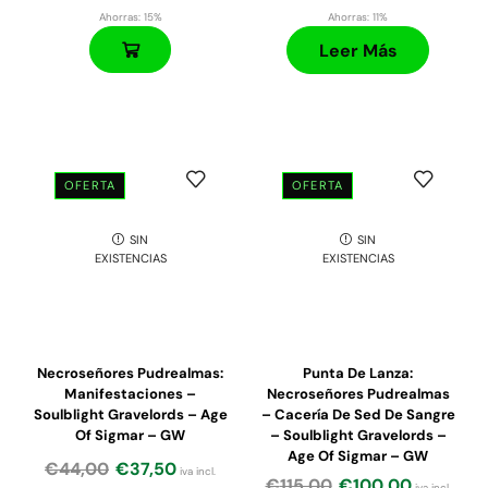
Ahorras:
15%
Ahorras:
11%
Leer Más
OFERTA
OFERTA
SIN
SIN
EXISTENCIAS
EXISTENCIAS
Necroseñores Pudrealmas:
Punta De Lanza:
Manifestaciones –
Necroseñores Pudrealmas
Soulblight Gravelords – Age
– Cacería De Sed De Sangre
Of Sigmar – GW
– Soulblight Gravelords –
Age Of Sigmar – GW
€
44,00
€
37,50
iva incl.
€
115,00
€
100,00
iva incl.