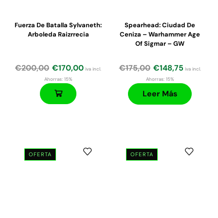
Fuerza De Batalla Sylvaneth:
Spearhead: Ciudad De
Arboleda Raizrrecia
Ceniza – Warhammer Age
Of Sigmar – GW
€
200,00
€
170,00
€
175,00
€
148,75
iva incl.
iva incl.
Ahorras:
15%
Ahorras:
15%
Leer Más
OFERTA
OFERTA