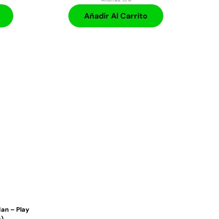
Añadir Al Carrito
an – Play
s)