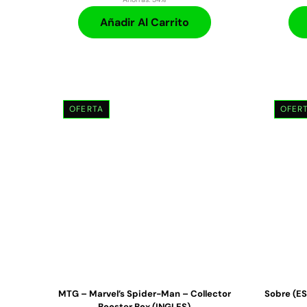
Añadir Al Carrito
OFERTA
OFER
MTG – Marvel’s Spider-Man – Collector
Sobre (ES
Booster Box (INGLES)