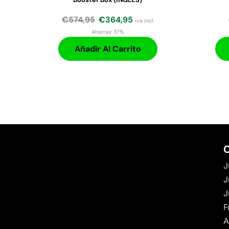
€
574,95
€
364,95
iva incl.
Ahorras:
37%
Añadir Al Carrito
C
J
J
J
F
A