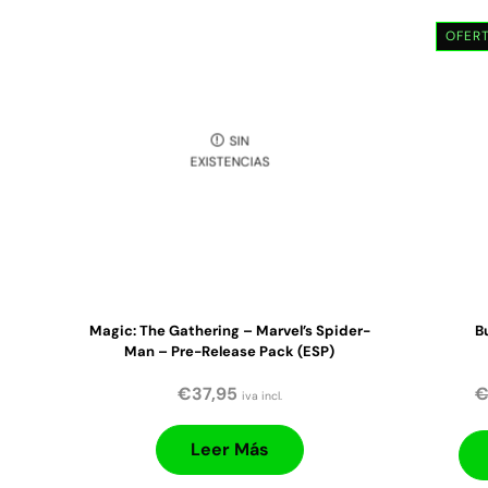
OFER
SIN
EXISTENCIAS
Magic: The Gathering – Marvel’s Spider-
B
Man – Pre-Release Pack (ESP)
€
37,95
iva incl.
Leer Más