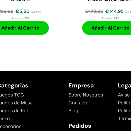
€
6,95
€
5,50
€
179,95
€
144,95
iva incl.
iva i
Ahorras:
21%
Ahorras:
19%
Añadir Al Carrito
Añadir Al Carrito
ategorias
Empresa
Lega
uegos TCG
Sobre Nosotros
Aviso
uegos de Mesa
Contacto
Políti
uegos de Rol
Blog
Polít
unko
Térmi
Pedidos
ccesorios