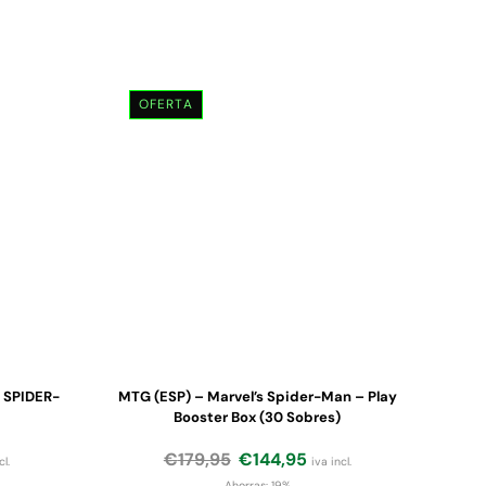
OFERTA
 SPIDER-
MTG (ESP) – Marvel’s Spider-Man – Play
Booster Box (30 Sobres)
€
179,95
€
144,95
cl.
iva incl.
Ahorras:
19%