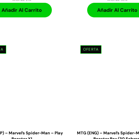
Añadir Al Carrito
Añadir Al Carrito
TA
OFERTA
P) – Marvel’s Spider-Man – Play
MTG (ENG) – Marvel’s Spider-M
Booster X1
Booster Box (30 Sobre