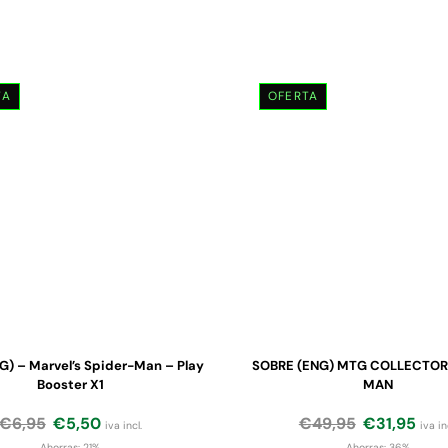
TA
OFERTA
G) – Marvel’s Spider-Man – Play
SOBRE (ENG) MTG COLLECTOR
Booster X1
MAN
€
6,95
€
5,50
€
49,95
€
31,95
iva incl.
iva in
Ahorras:
21%
Ahorras:
36%