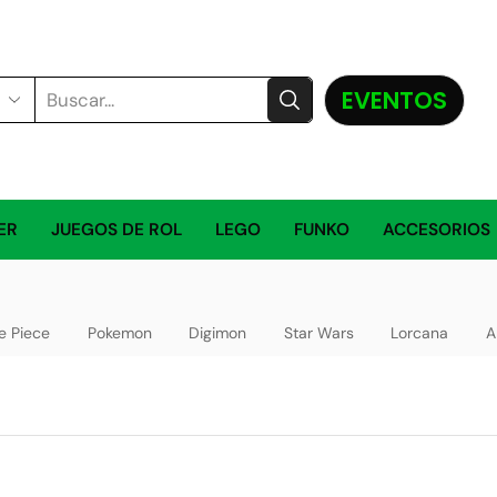
EVENTOS
ER
JUEGOS DE ROL
LEGO
FUNKO
ACCESORIOS
e Piece
Pokemon
Digimon
Star Wars
Lorcana
A