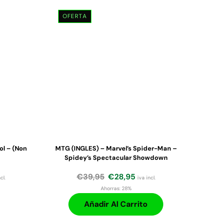
OFERTA
ol – (Non
MTG (INGLES) – Marvel’s Spider-Man –
Spidey’s Spectacular Showdown
€
39,95
€
28,95
cl.
iva incl.
Ahorras:
28%
Añadir Al Carrito