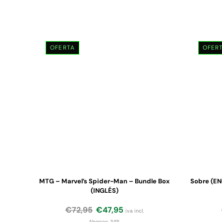
OFERTA
OFER
MTG – Marvel’s Spider-Man – Bundle Box
Sobre (EN
(INGLÉS)
€
72,95
€
47,95
iva incl.
Ahorras:
34%