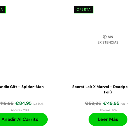
TA
OFERTA
SIN
EXISTENCIAS
undle Gift – Spider-Man
Secret Lair X Marvel – Deadpo
Foil)
€
119,95
€
84,95
€
59,95
€
49,95
iva incl.
iva in
Ahorras:
29%
Ahorras:
17%
Añadir Al Carrito
Leer Más