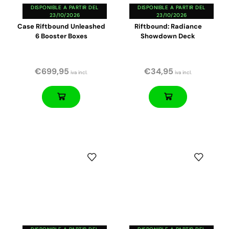
DISPONIBLE A PARTIR DEL
DISPONIBLE A PARTIR DEL
23/10/2026
23/10/2026
Case Riftbound Unleashed
Riftbound: Radiance
6 Booster Boxes
Showdown Deck
€
699,95
€
34,95
iva incl.
iva incl.