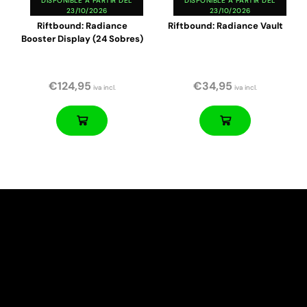
DISPONIBLE A PARTIR DEL
DISPONIBLE A PARTIR DEL
23/10/2026
23/10/2026
Riftbound: Radiance
Riftbound: Radiance Vault
Booster Display (24 Sobres)
€
124,95
€
34,95
iva incl.
iva incl.