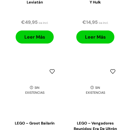
Leviatán
Y Hulk
€
49,95
€
14,95
iva incl.
iva incl.
Leer Más
Leer Más
SIN
SIN
EXISTENCIAS
EXISTENCIAS
LEGO – Groot Bailarín
LEGO – Vengadores
Reunidos: Era De Ultrón