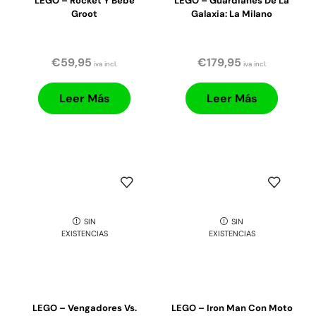
LEGO – Rocket Y Bebé
LEGO – Guardianes De La
Groot
Galaxia: La Milano
€
59,95
€
179,95
iva incl.
iva incl.
Leer Más
Leer Más
SIN
SIN
EXISTENCIAS
EXISTENCIAS
LEGO – Vengadores Vs.
LEGO – Iron Man Con Moto