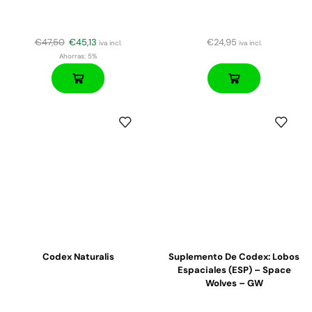
€
47,50
€
45,13
€
24,95
iva incl.
iva incl.
Ahorras:
5%
Codex Naturalis
Suplemento De Codex: Lobos
Espaciales (ESP) – Space
Wolves – GW