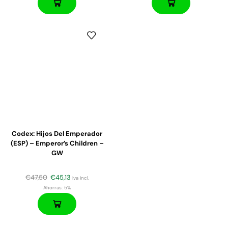
Codex: Hijos Del Emperador
(ESP) – Emperor’s Children –
GW
€
47,50
€
45,13
iva incl.
Ahorras:
5%