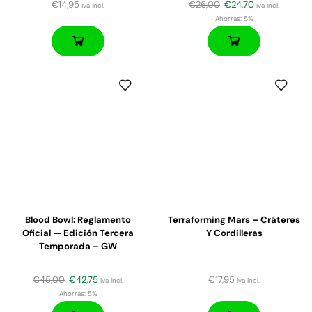
€
14,95
€
26,00
€
24,70
iva incl.
iva incl.
Ahorras:
5%
Blood Bowl: Reglamento
Terraforming Mars – Cráteres
Oficial — Edición Tercera
Y Cordilleras
Temporada – GW
€
45,00
€
42,75
€
17,95
iva incl.
iva incl.
Ahorras:
5%