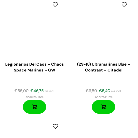
Legionarios Del Caos – Chaos
(29-18) Ultramarines Blue –
Space Marines – GW
Contrast – Citadel
€
55,00
€
46,75
€
6,50
€
5,40
iva incl.
iva incl.
Ahorras:
15%
Ahorras:
17%