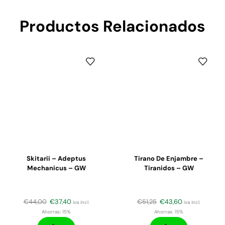
Productos Relacionados
Skitarii – Adeptus
Tirano De Enjambre –
Mechanicus – GW
Tiranidos – GW
€
44,00
€
37,40
€
51,25
€
43,60
iva incl.
iva incl.
Ahorras:
15%
Ahorras:
15%