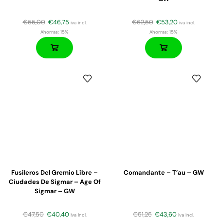
€
55,00
€
46,75
€
62,50
€
53,20
iva incl.
iva incl.
Ahorras:
15%
Ahorras:
15%
Fusileros Del Gremio Libre –
Comandante – T’au – GW
Ciudades De Sigmar – Age Of
Sigmar – GW
€
47,50
€
40,40
€
51,25
€
43,60
iva incl.
iva incl.