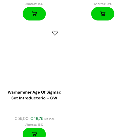
Ahorras:
15%
Ahorras:
15%
Warhammer Age Of Sigmar:
Set Introductorio – GW
€
55,00
€
46,75
iva incl.
Ahorras:
15%