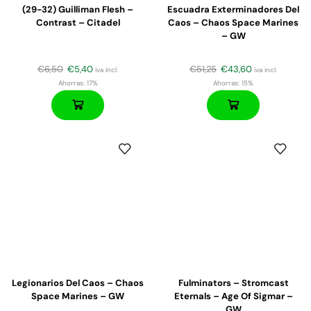
(29-32) Guilliman Flesh –
Escuadra Exterminadores Del
Contrast – Citadel
Caos – Chaos Space Marines
– GW
€
6,50
€
5,40
€
51,25
€
43,60
iva incl.
iva incl.
Ahorras:
17%
Ahorras:
15%
Legionarios Del Caos – Chaos
Fulminators – Stromcast
Space Marines – GW
Eternals – Age Of Sigmar –
GW