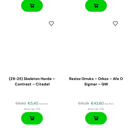
(29-25) Skeleton Horde –
Rezioz Orruks – Orkos – Afe O
Contrast – Citadel
Sigmar – GW
€
6,50
€
5,40
€
51,25
€
43,60
iva incl.
iva incl.
Ahorras:
17%
Ahorras:
15%