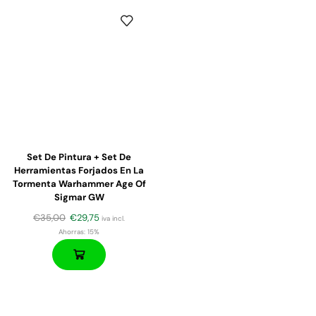
Set De Pintura + Set De
Herramientas Forjados En La
Tormenta Warhammer Age Of
Sigmar GW
€
35,00
€
29,75
iva incl.
Ahorras:
15%