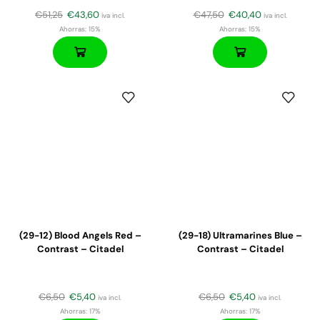
€
51,25
€
43,60
€
47,50
€
40,40
iva incl.
iva incl.
Ahorras:
15%
Ahorras:
15%
(29-12) Blood Angels Red –
(29-18) Ultramarines Blue –
Contrast – Citadel
Contrast – Citadel
€
6,50
€
5,40
€
6,50
€
5,40
iva incl.
iva incl.
Ahorras:
17%
Ahorras:
17%