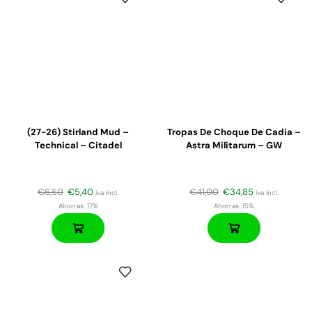
(27-26) Stirland Mud –
Tropas De Choque De Cadia –
Technical – Citadel
Astra Militarum – GW
€
6,50
€
5,40
€
41,00
€
34,85
iva incl.
iva incl.
Ahorras:
17%
Ahorras:
15%