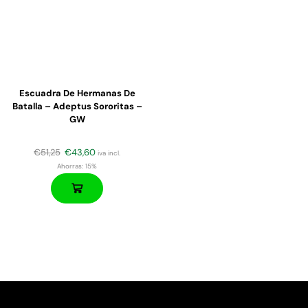
Escuadra De Hermanas De
Batalla – Adeptus Sororitas –
GW
€
51,25
€
43,60
iva incl.
Ahorras:
15%