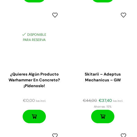
DISPONIBLE
PARA RESERVA
¿Quieres Algún Producto
Skitarii – Adeptus
Warhammer En Concreto?
Mechanicus – GW
¡Pídenoslo!
€
0,00
€
44,00
€
37,40
iva incl.
iva incl.
Ahorras:
15%