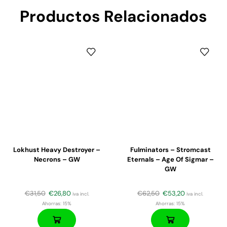
Productos Relacionados
Lokhust Heavy Destroyer –
Fulminators – Stromcast
Necrons – GW
Eternals – Age Of Sigmar –
GW
€
31,50
€
26,80
€
62,50
€
53,20
iva incl.
iva incl.
Ahorras:
15%
Ahorras:
15%