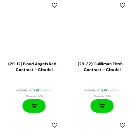
(29-12) Blood Angels Red –
(29-32) Guilliman Flesh –
Contrast – Citadel
Contrast – Citadel
€
6,50
€
5,40
€
6,50
€
5,40
iva incl.
iva incl.
Ahorras:
17%
Ahorras:
17%