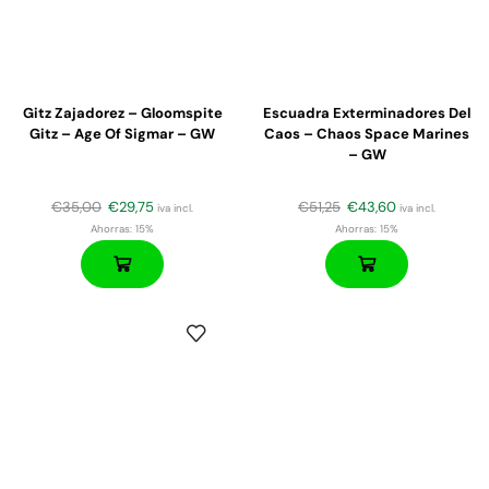
Gitz Zajadorez – Gloomspite
Escuadra Exterminadores Del
Gitz – Age Of Sigmar – GW
Caos – Chaos Space Marines
– GW
€
35,00
€
29,75
€
51,25
€
43,60
iva incl.
iva incl.
Ahorras:
15%
Ahorras:
15%