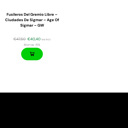
Fusileros Del Gremio Libre –
Ciudades De Sigmar – Age Of
Sigmar – GW
€
47,50
€
40,40
iva incl.
Ahorras:
15%