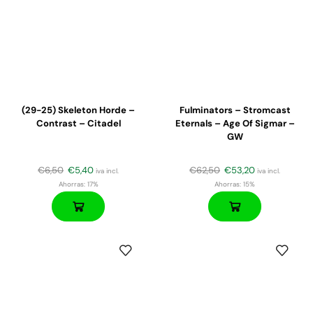
(29-25) Skeleton Horde –
Fulminators – Stromcast
Contrast – Citadel
Eternals – Age Of Sigmar –
GW
€
6,50
€
5,40
€
62,50
€
53,20
iva incl.
iva incl.
Ahorras:
17%
Ahorras:
15%