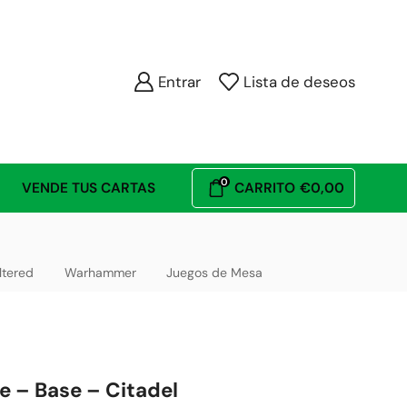
Entrar
Lista de deseos
0
VENDE TUS CARTAS
CARRITO
€
0,00
ltered
Warhammer
Juegos de Mesa
e – Base – Citadel