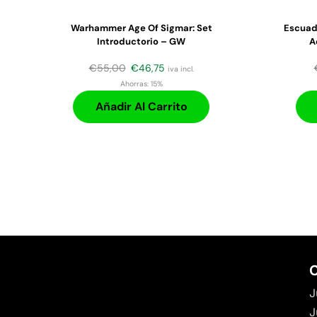
Warhammer Age Of Sigmar: Set
Escuad
Introductorio – GW
A
€
55,00
€
46,75
iva incl.
Ahorras:
15%
Añadir Al Carrito
C
J
J