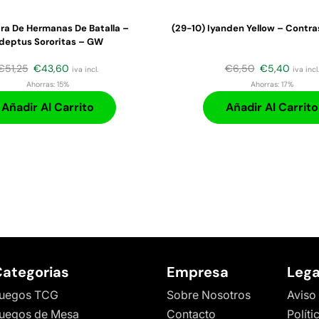
ra De Hermanas De Batalla –
(29-10) Iyanden Yellow – Contra
deptus Sororitas – GW
€
51,25
€
43,60
€
6,50
€
5,40
iva incl.
iva incl.
Ahorras:
15%
Ahorras:
17%
Añadir Al Carrito
Añadir Al Carrito
ategorias
Empresa
Lega
uegos TCG
Sobre Nosotros
Aviso
uegos de Mesa
Contacto
Políti