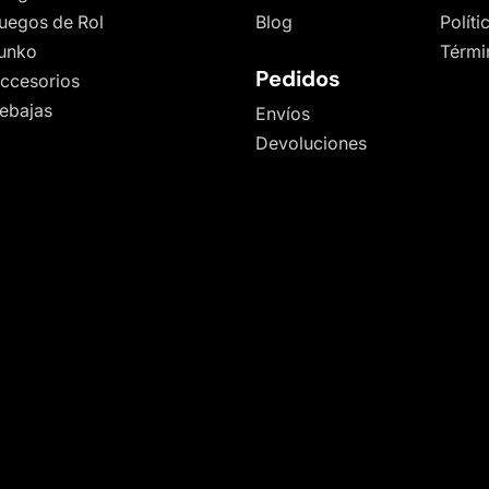
uegos de Rol
Blog
Polít
unko
Térmi
Pedidos
ccesorios
ebajas
Envíos
Devoluciones