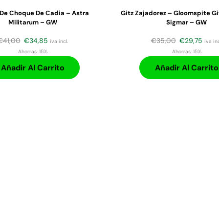
 De Choque De Cadia – Astra
Gitz Zajadorez – Gloomspite Gi
Militarum – GW
Sigmar – GW
€
41,00
€
34,85
€
35,00
€
29,75
iva incl.
iva inc
Ahorras:
15%
Ahorras:
15%
Añadir Al Carrito
Añadir Al Carrito