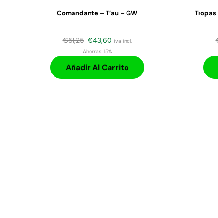
Comandante – T’au – GW
Tropas
€
51,25
€
43,60
iva incl.
Ahorras:
15%
Añadir Al Carrito