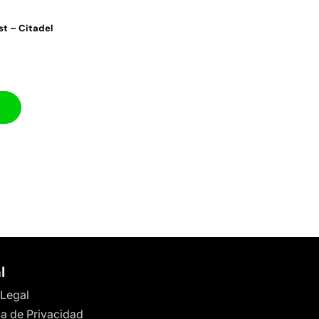
st – Citadel
l
 Legal
ca de Privacidad