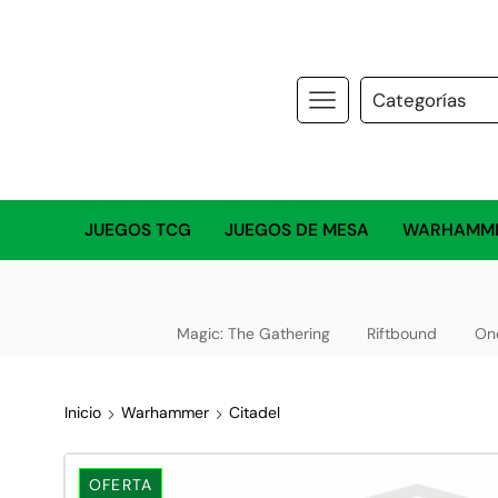
JUEGOS TCG
JUEGOS DE MESA
WARHAMM
Magic: The Gathering
Riftbound
On
Inicio
Warhammer
Citadel
OFERTA