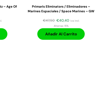
tz – Age Of
Primaris Eliminators / Eliminadores –
Marines Espaciales / Space Marines – GW
€
47,50
€
40,40
l.
iva incl.
Ahorras:
15%
Añadir Al Carrito