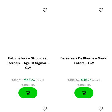
Fulminators – Stromcast
Berserkers De Khorne – World
Eternals – Age Of Sigmar –
Eaters – GW
GW
€
62,50
€
53,20
€
55,00
€
46,75
iva incl.
iva incl.
Ahorras:
15%
Ahorras:
15%