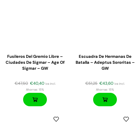
Fusileros Del Gremio Libre –
Escuadra De Hermanas De
Ciudades De Sigmar – Age Of
Batalla – Adeptus Sororitas –
Sigmar – GW
GW
€
47,50
€
40,40
€
51,25
€
43,60
iva incl.
iva incl.
Ahorras:
15%
Ahorras:
15%