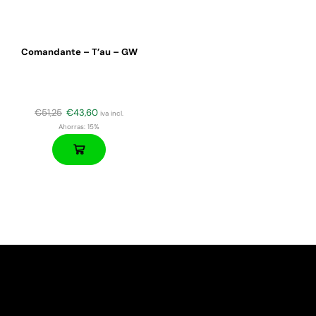
Comandante – T’au – GW
€
51,25
€
43,60
iva incl.
Ahorras:
15%