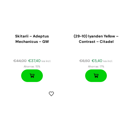
Skitarii – Adeptus
(29-10) Iyanden Yellow –
Mechanicus – GW
Contrast – Citadel
€
44,00
€
37,40
€
6,50
€
5,40
iva incl.
iva incl.
Ahorras:
15%
Ahorras:
17%