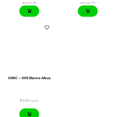
Ahorras:
8%
Ahorras:
17%
IONIC – 005 Blanco Albus
€
3,50
iva incl.