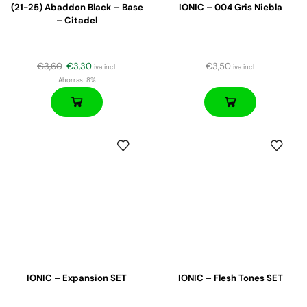
(21-25) Abaddon Black – Base
IONIC – 004 Gris Niebla
– Citadel
€
3,60
€
3,30
€
3,50
iva incl.
iva incl.
Ahorras:
8%
IONIC – Expansion SET
IONIC – Flesh Tones SET