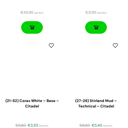
€
40,95
€
21,95
iva incl.
iva incl.
(21-52) Corax White – Base –
(27-26) Stirland Mud –
Citadel
Technical – Citadel
€
3,60
€
3,30
€
6,50
€
5,40
iva incl.
iva incl.