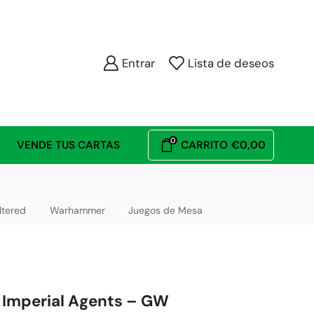
Entrar
Lista de deseos
0
VENDE TUS CARTAS
CARRITO
€
0,00
ltered
Warhammer
Juegos de Mesa
– Imperial Agents – GW