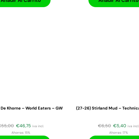
Añadir Al Carrito
Añadir Al Carrito
 De Khorne – World Eaters – GW
(27-26) Stirland Mud – Technica
€
55,00
€
46,75
€
6,50
€
5,40
iva incl.
iva incl.
Ahorras:
15%
Ahorras:
17%