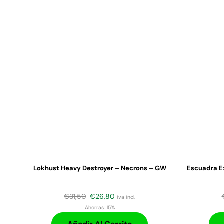
Lokhust Heavy Destroyer – Necrons – GW
Escuadra E
€
31,50
€
26,80
iva incl.
Ahorras:
15%