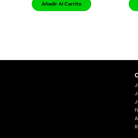
Añadir Al Carrito
C
J
J
J
F
A
R