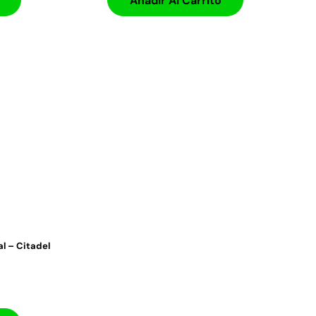
Añadir Al Carrito
l – Citadel