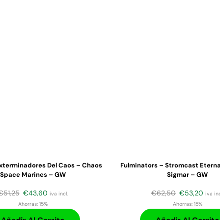
xterminadores Del Caos – Chaos
Fulminators – Stromcast Eterna
Space Marines – GW
Sigmar – GW
€
51,25
€
43,60
€
62,50
€
53,20
iva incl.
iva inc
Ahorras:
15%
Ahorras:
15%