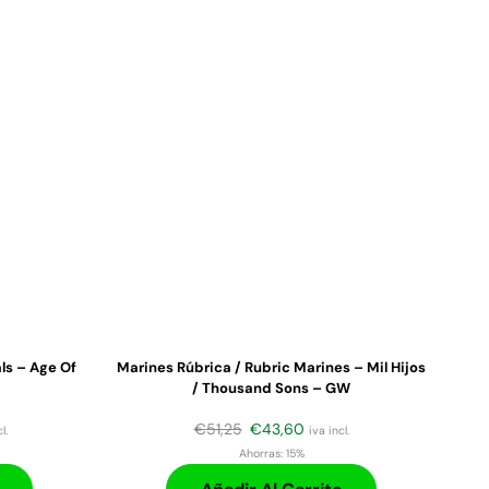
ls – Age Of
Marines Rúbrica / Rubric Marines – Mil Hijos
/ Thousand Sons – GW
€
51,25
€
43,60
l.
iva incl.
Ahorras:
15%