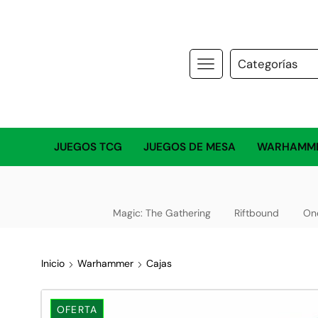
JUEGOS TCG
JUEGOS DE MESA
WARHAMM
Magic: The Gathering
Riftbound
On
Inicio
Warhammer
Cajas
OFERTA