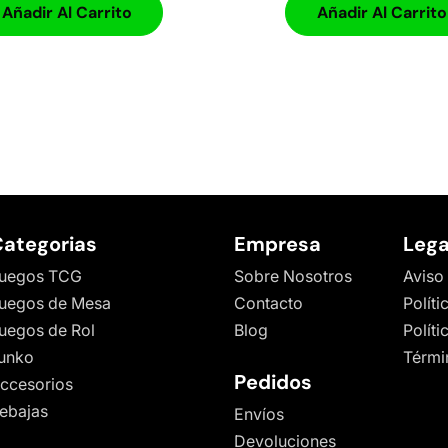
Añadir Al Carrito
Añadir Al Carrito
ategorias
Empresa
Lega
uegos TCG
Sobre Nosotros
Aviso
uegos de Mesa
Contacto
Políti
uegos de Rol
Blog
Polít
unko
Térmi
Pedidos
ccesorios
ebajas
Envíos
Devoluciones