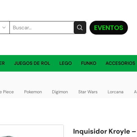
EVENTOS
ER
JUEGOS DE ROL
LEGO
FUNKO
ACCESORIOS
e Piece
Pokemon
Digimon
Star Wars
Lorcana
A
Inquisidor Kroyle 