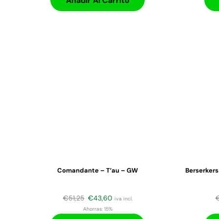
Añadir Al Carrito
Comandante – T’au – GW
Berserkers
€
51,25
€
43,60
iva incl.
Ahorras:
15%