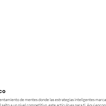
ico
ntamiento de mentes donde las estrategias inteligentes marcan la
l salto a un nivel competitivo, este artículo es para ti. Aquí enc