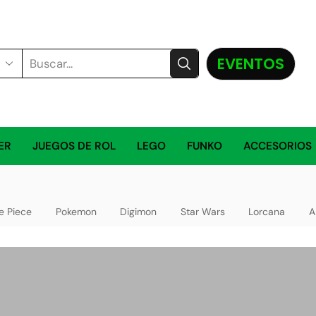
EVENTOS
ER
JUEGOS DE ROL
LEGO
FUNKO
ACCESORIOS
e Piece
Pokemon
Digimon
Star Wars
Lorcana
A