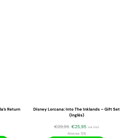
a’s Return
Disney Lorcana: Into The Inklands – Gift Set
(Inglés)
€
29,95
€
25,95
iva incl.
Ahorras:
13%