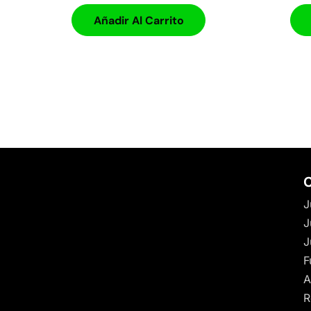
Añadir Al Carrito
C
J
J
J
F
A
R