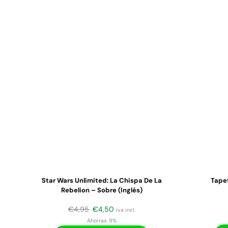
Star Wars Unlimited: La Chispa De La
Tapet
Rebelion – Sobre (inglés)
€
4,95
€
4,50
iva incl.
Ahorras:
9%