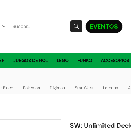
EVENTOS
ER
JUEGOS DE ROL
LEGO
FUNKO
ACCESORIOS
e Piece
Pokemon
Digimon
Star Wars
Lorcana
A
SW: Unlimited Dec