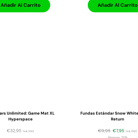
Añadir Al Carrito
Añadir Al Carrito
ars Unlimited: Game Mat XL
Fundas Estándar Snow White 
Hyperspace
Return
€
32,95
€
9,95
€
7,95
iva incl.
iva incl.
Ahorras:
20%