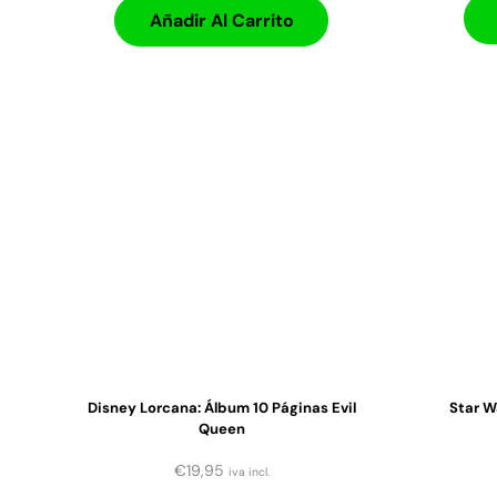
Añadir Al Carrito
Disney Lorcana: Álbum 10 Páginas Evil
Star W
Queen
€
19,95
iva incl.