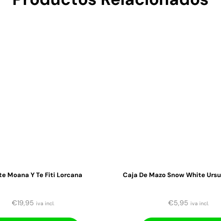
e Moana Y Te Fiti Lorcana
Caja De Mazo Snow White Ursul
€
19,95
€
5,95
iva incl.
iva incl.