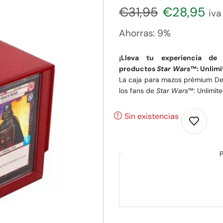
€
31,95
€
28,95
iva 
Ahorras:
9%
¡Lleva tu experiencia d
productos
Star Wars
™: Unlimi
La caja para mazos prémium Dec
los fans de
Star Wars
™: Unlimite
Sin existencias