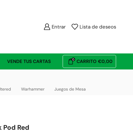
Entrar
Lista de deseos
0
VENDE TUS CARTAS
CARRITO
€
0,00
ltered
Warhammer
Juegos de Mesa
k Pod Red