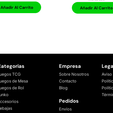
Añadir Al Carrito
Añadir Al Carrito
ategorias
Empresa
Lega
uegos TCG
Sobre Nosotros
Aviso
uegos de Mesa
Contacto
Políti
uegos de Rol
Blog
Polít
unko
Térmi
Pedidos
ccesorios
ebajas
Envíos