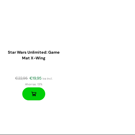
Star Wars Unlimited: Game
Mat X-Wing
€
22,95
€
19,95
iva incl.
Ahorras:
13%