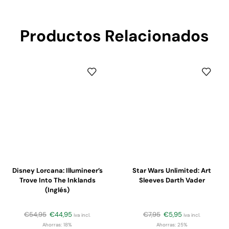
Productos Relacionados
Disney Lorcana: Illumineer’s
Star Wars Unlimited: Art
Trove Into The Inklands
Sleeves Darth Vader
(Inglés)
€
54,95
€
44,95
€
7,95
€
5,95
iva incl.
iva incl.
Ahorras:
18%
Ahorras:
25%