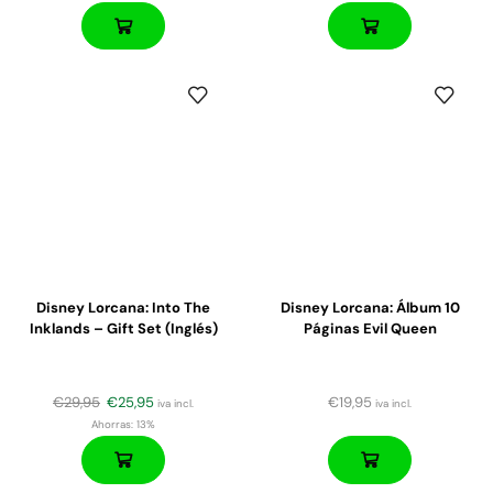
Disney Lorcana: Into The
Disney Lorcana: Álbum 10
Inklands – Gift Set (Inglés)
Páginas Evil Queen
€
29,95
€
25,95
€
19,95
iva incl.
iva incl.
Ahorras:
13%