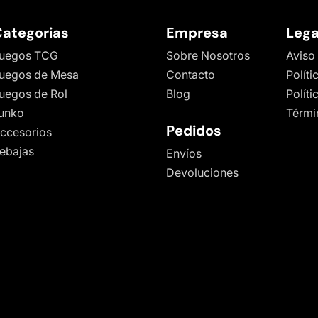
ategorias
Empresa
Lega
uegos TCG
Sobre Nosotros
Aviso
uegos de Mesa
Contacto
Políti
uegos de Rol
Blog
Polít
unko
Térmi
Pedidos
ccesorios
ebajas
Envíos
Devoluciones