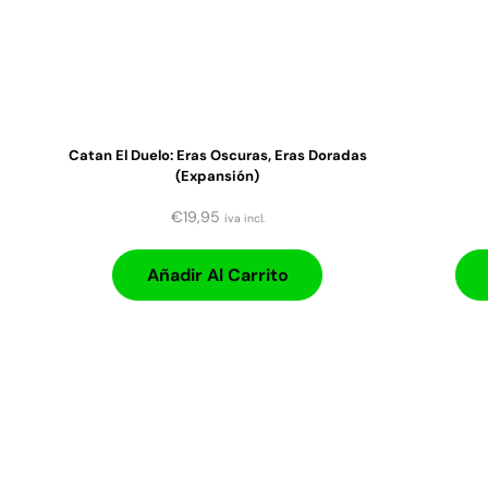
Catan El Duelo: Eras Oscuras, Eras Doradas
(expansión)
€
19,95
iva incl.
Añadir Al Carrito