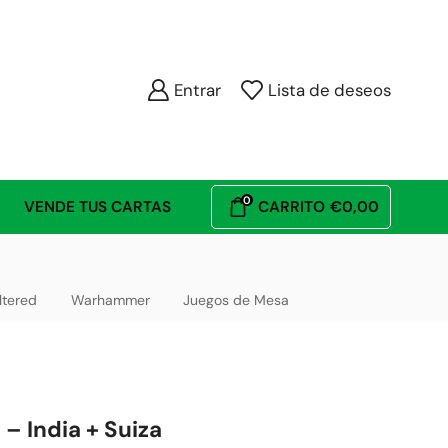
Entrar
Lista de deseos
0
VENDE TUS CARTAS
CARRITO
€
0,00
ltered
Warhammer
Juegos de Mesa
 – India + Suiza