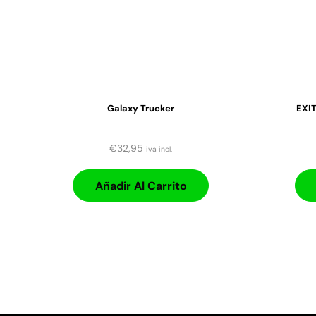
Galaxy Trucker
EXIT
€
32,95
iva incl.
Añadir Al Carrito