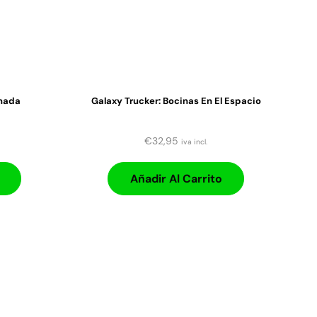
nada
Galaxy Trucker: Bocinas En El Espacio
€
32,95
iva incl.
Añadir Al Carrito