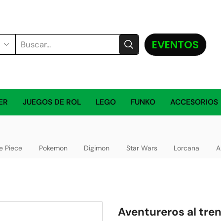
EVENTOS
ER
JUEGOS DE ROL
LEGO
FUNKO
ACCESORIOS
e Piece
Pokemon
Digimon
Star Wars
Lorcana
A
Aventureros al tren