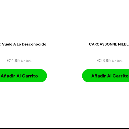
: Vuelo A Lo Desconocido
CARCASSONNE NIEBL
€
14,95
€
23,95
iva incl.
iva incl.
Añadir Al Carrito
Añadir Al Carrito