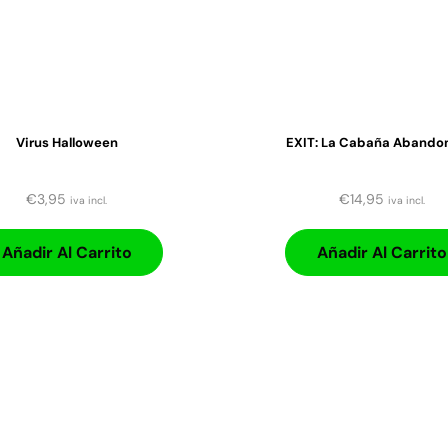
Virus Halloween
EXIT: La Cabaña Abando
€
3,95
€
14,95
iva incl.
iva incl.
Añadir Al Carrito
Añadir Al Carrito