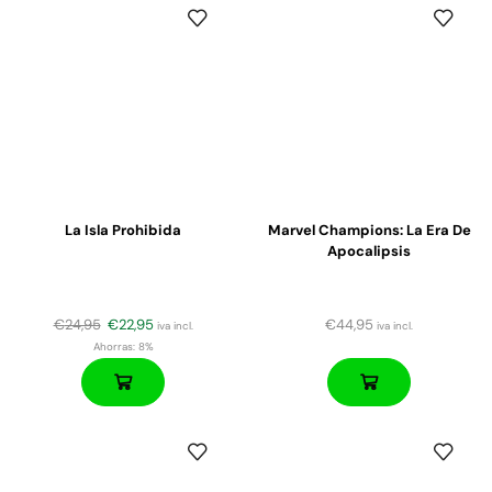
La Isla Prohibida
Marvel Champions: La Era De
Apocalipsis
€
24,95
€
22,95
€
44,95
iva incl.
iva incl.
Ahorras:
8%