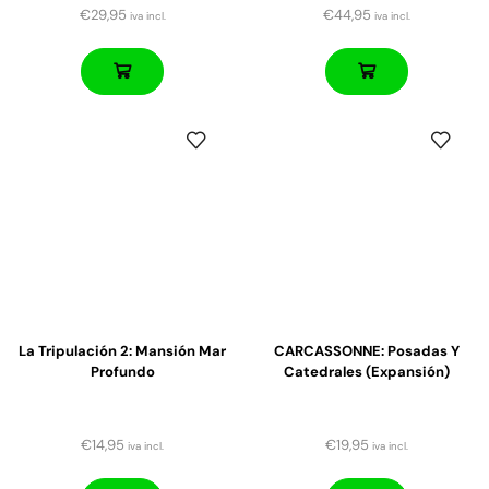
€
29,95
€
44,95
iva incl.
iva incl.
La Tripulación 2: Mansión Mar
CARCASSONNE: Posadas Y
Profundo
Catedrales (expansión)
€
14,95
€
19,95
iva incl.
iva incl.