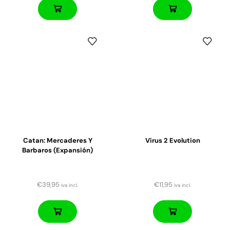
Catan: Mercaderes Y
Virus 2 Evolution
Barbaros (expansión)
€
39,95
€
11,95
iva incl.
iva incl.