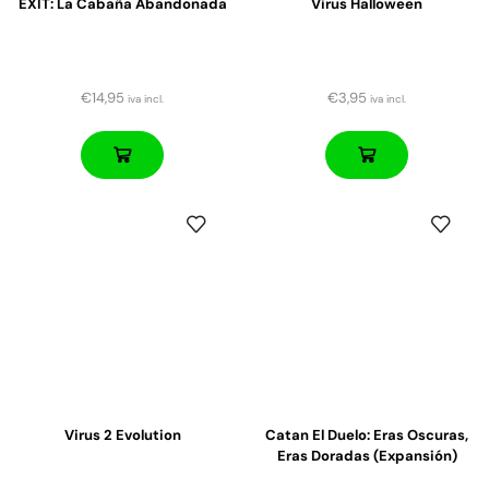
EXIT: La Cabaña Abandonada
Virus Halloween
€
14,95
€
3,95
iva incl.
iva incl.
Virus 2 Evolution
Catan El Duelo: Eras Oscuras,
Eras Doradas (expansión)