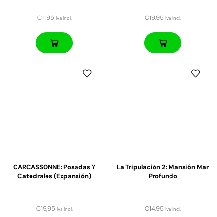
€
11,95
€
19,95
iva incl.
iva incl.
CARCASSONNE: Posadas Y
La Tripulación 2: Mansión Mar
Catedrales (expansión)
Profundo
€
19,95
€
14,95
iva incl.
iva incl.