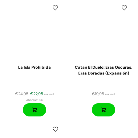
La Isla Prohibida
Catan El Duelo: Eras Oscuras,
Eras Doradas (expansión)
€
24,95
€
22,95
€
19,95
iva incl.
iva incl.
Ahorras:
8%