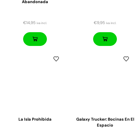
Abandonada
€
14,95
€
9,95
iva incl.
iva incl.
La Isla Prohibida
Galaxy Trucker: Bocinas En El
Espacio