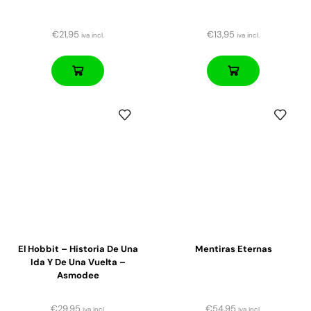
€
21,95
€
13,95
iva incl.
iva incl.
El Hobbit – Historia De Una
Mentiras Eternas
Ida Y De Una Vuelta –
Asmodee
€
29,95
€
54,95
iva incl.
iva incl.