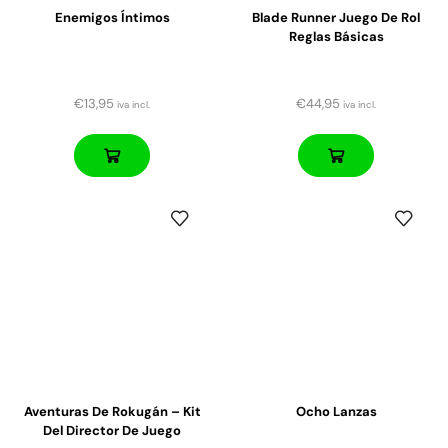
Enemigos Íntimos
Blade Runner Juego De Rol
Reglas Básicas
€
13,95
€
44,95
iva incl.
iva incl.
Aventuras De Rokugán – Kit
Ocho Lanzas
Del Director De Juego