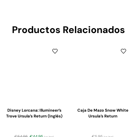
Productos Relacionados
Disney Lorcana: Illumineer’s
Caja De Mazo Snow White
Trove Ursula’s Return (Inglés)
Ursula’s Return
€
54,95
€
44,95
€
5,95
iva incl.
iva incl.