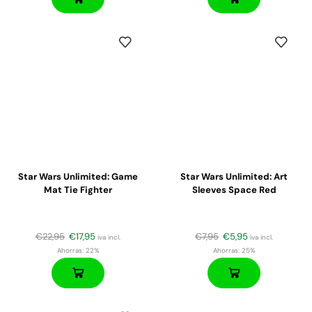
Star Wars Unlimited: Game
Star Wars Unlimited: Art
Mat Tie Fighter
Sleeves Space Red
€
22,95
€
17,95
€
7,95
€
5,95
iva incl.
iva incl.
Ahorras:
22%
Ahorras:
25%