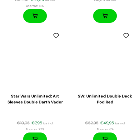
Ahorras:
18%
Star Wars Unlimited: Art
SW: Unlimited Double Deck
Sleeves Double Darth Vader
Pod Red
€
10,95
€
7,95
€
52,95
€
49,95
iva incl.
iva incl.
Ahorras:
27%
Ahorras:
6%