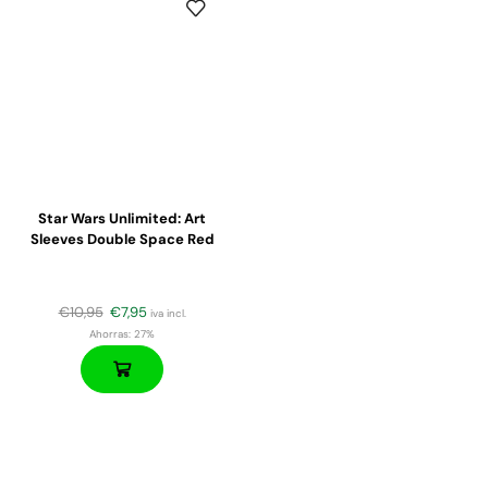
Star Wars Unlimited: Art
Sleeves Double Space Red
€
10,95
€
7,95
iva incl.
Ahorras:
27%