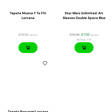
Tapete Moana Y Te Fiti
Star Wars Unlimited: Art
Lorcana
Sleeves Double Space Blue
€
19,95
€
10,95
€
7,95
iva incl.
iva incl.
Ahorras:
27%
Tapete Rapunzel Lorcana