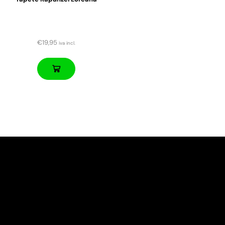
€
19,95
iva incl.