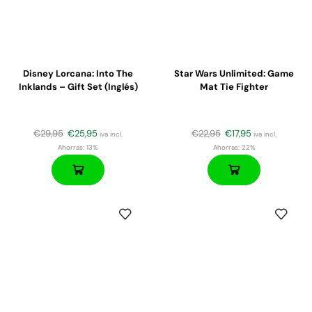
Disney Lorcana: Into The
Star Wars Unlimited: Game
Inklands – Gift Set (Inglés)
Mat Tie Fighter
€
29,95
€
25,95
€
22,95
€
17,95
iva incl.
iva incl.
Ahorras:
13%
Ahorras:
22%