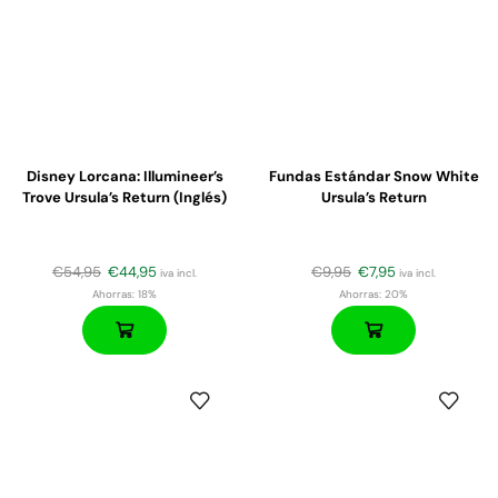
Disney Lorcana: Illumineer’s
Fundas Estándar Snow White
Trove Ursula’s Return (Inglés)
Ursula’s Return
€
54,95
€
44,95
€
9,95
€
7,95
iva incl.
iva incl.
Ahorras:
18%
Ahorras:
20%