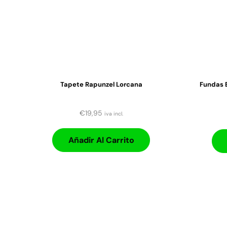
Tapete Rapunzel Lorcana
Fundas 
€
19,95
iva incl.
Añadir Al Carrito