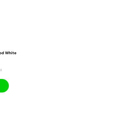
od White
l.