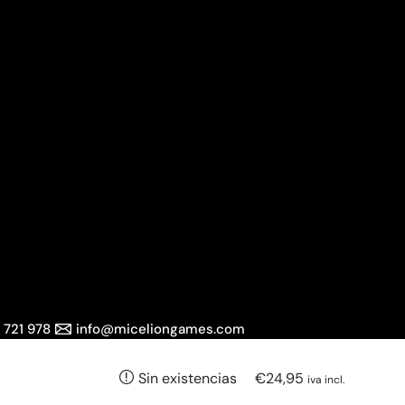
 721 978
info@miceliongames.com
€
24,95
Sin existencias
iva incl.