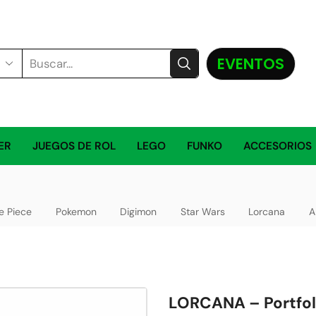
EVENTOS
ER
JUEGOS DE ROL
LEGO
FUNKO
ACCESORIOS
e Piece
Pokemon
Digimon
Star Wars
Lorcana
A
LORCANA – Portfoli