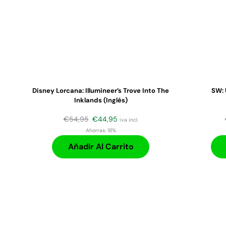
Disney Lorcana: Illumineer’s Trove Into The
SW: 
Inklands (Inglés)
€
54,95
€
44,95
iva incl.
Ahorras:
18%
Añadir Al Carrito