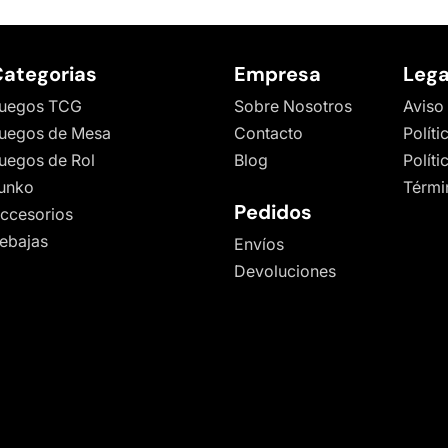
ategorias
Empresa
Lega
uegos TCG
Sobre Nosotros
Aviso
uegos de Mesa
Contacto
Políti
uegos de Rol
Blog
Polít
unko
Térmi
Pedidos
ccesorios
ebajas
Envíos
Devoluciones