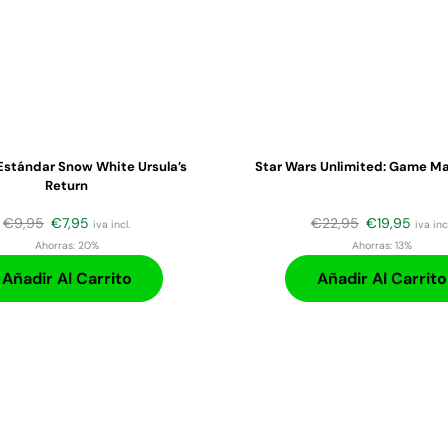
Estándar Snow White Ursula’s
Star Wars Unlimited: Game M
Return
€
9,95
€
7,95
€
22,95
€
19,95
iva incl.
iva incl
Ahorras:
20%
Ahorras:
13%
Añadir Al Carrito
Añadir Al Carrito