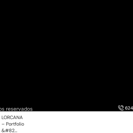
624
os reservados
LORCANA
– Portfolio
&#82...