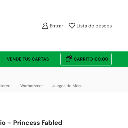
Entrar
Lista de deseos
0
VENDE TUS CARTAS
CARRITO
€
0,00
ltered
Warhammer
Juegos de Mesa
o – Princess Fabled