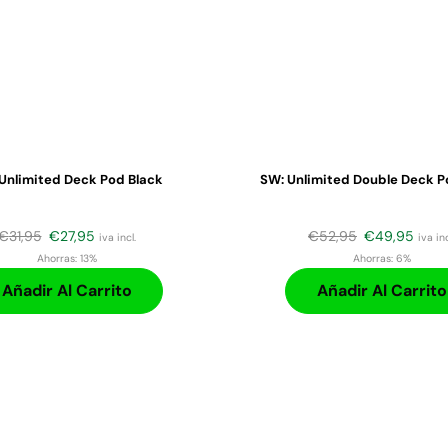
Unlimited Deck Pod Black
SW: Unlimited Double Deck P
€
31,95
€
27,95
€
52,95
€
49,95
iva incl.
iva inc
Ahorras:
13%
Ahorras:
6%
Añadir Al Carrito
Añadir Al Carrito