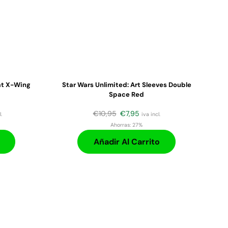
at X-Wing
Star Wars Unlimited: Art Sleeves Double
Space Red
€
10,95
€
7,95
.
iva incl.
Ahorras:
27%
Añadir Al Carrito