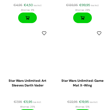
€
4,95
€
4,50
€
139,95
€
99,95
iva incl.
iva incl.
Ahorras:
9%
Ahorras:
29%
Star Wars Unlimited: Art
Star Wars Unlimited: Game
Sleeves Darth Vader
Mat X-Wing
€
7,95
€
5,95
€
22,95
€
19,95
iva incl.
iva incl.
Ahorras:
25%
Ahorras:
13%