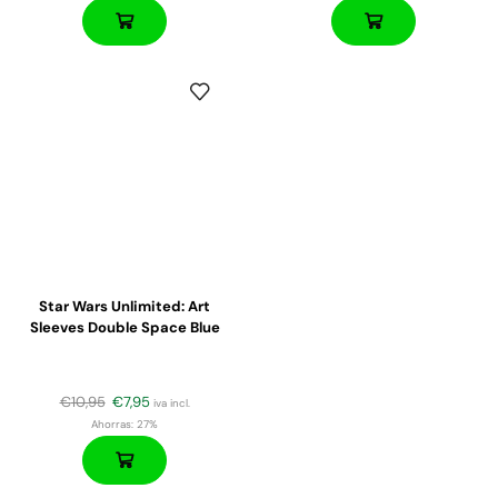
Star Wars Unlimited: Art
Sleeves Double Space Blue
€
10,95
€
7,95
iva incl.
Ahorras:
27%