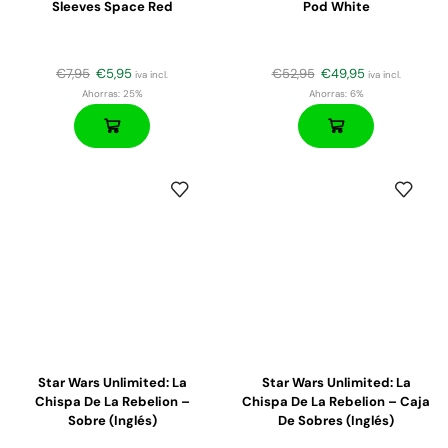
Sleeves Space Red
Pod White
€
7,95
€
5,95
€
52,95
€
49,95
iva incl.
iva incl.
Ahorras:
25%
Ahorras:
6%
Star Wars Unlimited: La
Star Wars Unlimited: La
Chispa De La Rebelion –
Chispa De La Rebelion – Caja
Sobre (inglés)
De Sobres (inglés)