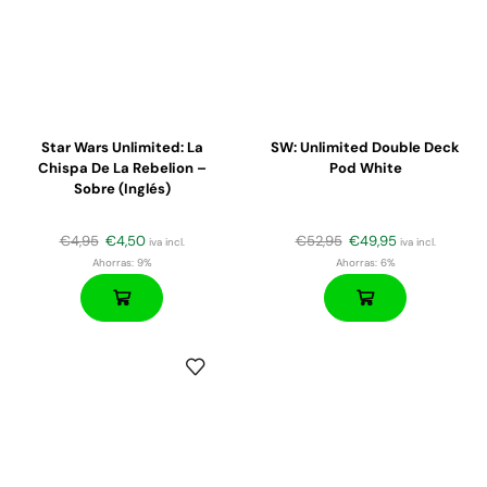
Star Wars Unlimited: La
SW: Unlimited Double Deck
Chispa De La Rebelion –
Pod White
Sobre (inglés)
€
4,95
€
4,50
€
52,95
€
49,95
iva incl.
iva incl.
Ahorras:
9%
Ahorras:
6%