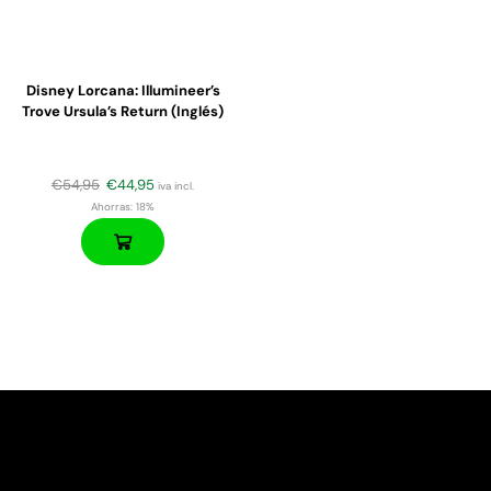
Disney Lorcana: Illumineer’s
Trove Ursula’s Return (Inglés)
€
54,95
€
44,95
iva incl.
Ahorras:
18%