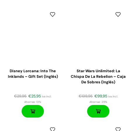
Disney Lorcana: Into The
Star Wars Unlimited: La
Inklands – Gift Set (Inglés)
Chispa De La Rebelion – Caja
De Sobres (inglés)
€
29,95
€
25,95
€
139,95
€
99,95
iva incl.
iva incl.
Ahorras:
13%
Ahorras:
29%