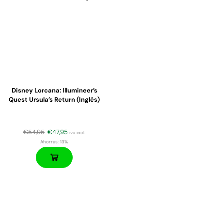
Disney Lorcana: Illumineer’s
Quest Ursula’s Return (Inglés)
€
54,95
€
47,95
iva incl.
Ahorras:
13%