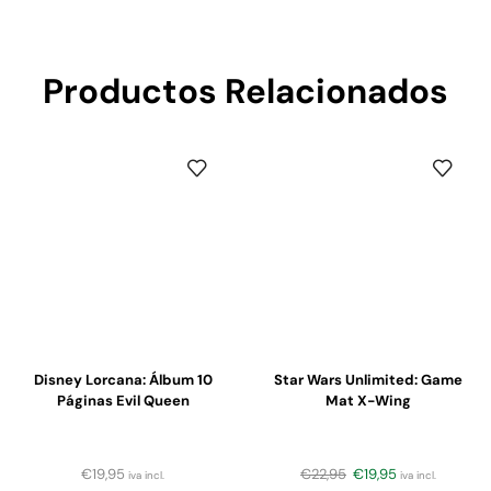
Productos Relacionados
Disney Lorcana: Álbum 10
Star Wars Unlimited: Game
Páginas Evil Queen
Mat X-Wing
€
19,95
€
22,95
€
19,95
iva incl.
iva incl.