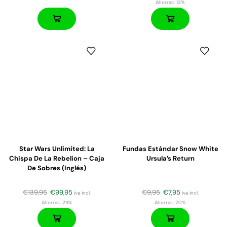
Ahorras:
13%
Star Wars Unlimited: La
Fundas Estándar Snow White
Chispa De La Rebelion – Caja
Ursula’s Return
De Sobres (inglés)
€
139,95
€
99,95
€
9,95
€
7,95
iva incl.
iva incl.
Ahorras:
29%
Ahorras:
20%