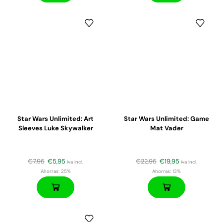
Star Wars Unlimited: Art
Star Wars Unlimited: Game
Sleeves Luke Skywalker
Mat Vader
€
7,95
€
5,95
€
22,95
€
19,95
iva incl.
iva incl.
Ahorras:
25%
Ahorras:
13%