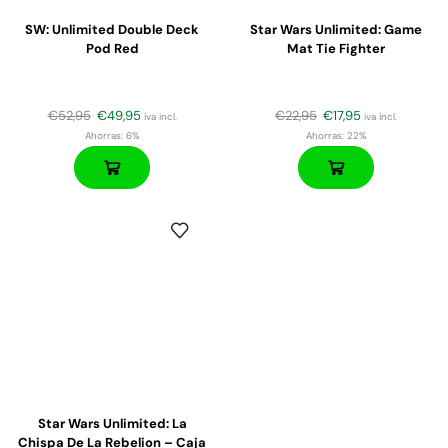
SW: Unlimited Double Deck
Star Wars Unlimited: Game
Pod Red
Mat Tie Fighter
€
52,95
€
49,95
€
22,95
€
17,95
iva incl.
iva incl.
Ahorras:
6%
Ahorras:
22%
Star Wars Unlimited: La
Chispa De La Rebelion – Caja