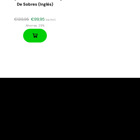
De Sobres (inglés)
€
139,95
€
99,95
iva incl.
Ahorras:
29%