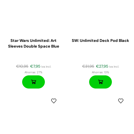
Star Wars Unlimited: Art
SW: Unlimited Deck Pod Black
Sleeves Double Space Blue
€
10,95
€
7,95
€
31,95
€
27,95
iva incl.
iva incl.
Ahorras:
27%
Ahorras:
13%