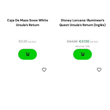
Caja De Mazo Snow White
Disney Lorcana: Illumineer’s
Ursula’s Return
Quest Ursula’s Return (Inglés)
€
5,95
€
54,95
€
47,95
iva incl.
iva incl.
Ahorras:
13%