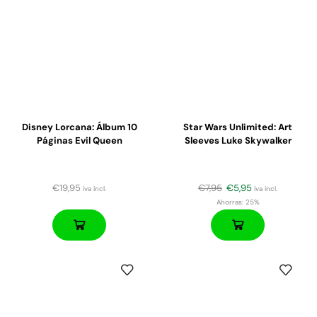
Disney Lorcana: Álbum 10
Star Wars Unlimited: Art
Páginas Evil Queen
Sleeves Luke Skywalker
€
19,95
€
7,95
€
5,95
iva incl.
iva incl.
Ahorras:
25%