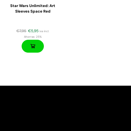
Star Wars Unlimited: Art
Sleeves Space Red
€
7,95
€
5,95
iva incl.
Ahorras:
25%