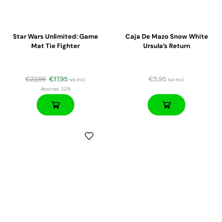
Star Wars Unlimited: Game
Caja De Mazo Snow White
Mat Tie Fighter
Ursula’s Return
€
22,95
€
17,95
€
5,95
iva incl.
iva incl.
Ahorras:
22%