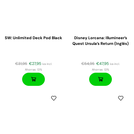
SW: Unlimited Deck Pod Black
Disney Lorcana: Illumineer’s
Quest Ursula’s Return (Inglés)
€
31,95
€
27,95
€
54,95
€
47,95
iva incl.
iva incl.
Ahorras:
13%
Ahorras:
13%