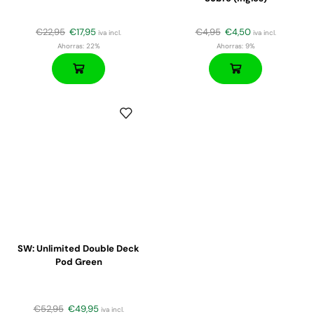
€
22,95
€
17,95
€
4,95
€
4,50
iva incl.
iva incl.
Ahorras:
22%
Ahorras:
9%
SW: Unlimited Double Deck
Pod Green
€
52,95
€
49,95
iva incl.