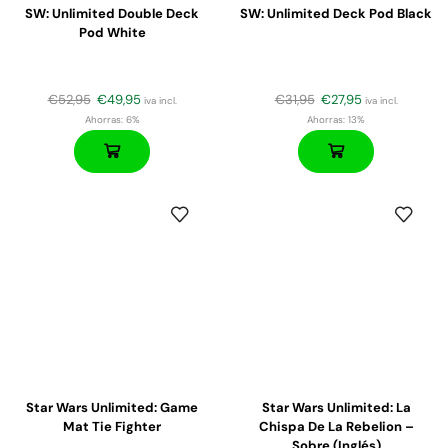
SW: Unlimited Double Deck
SW: Unlimited Deck Pod Black
Pod White
€
52,95
€
49,95
€
31,95
€
27,95
iva incl.
iva incl.
Ahorras:
6%
Ahorras:
13%
Star Wars Unlimited: Game
Star Wars Unlimited: La
Mat Tie Fighter
Chispa De La Rebelion –
Sobre (inglés)