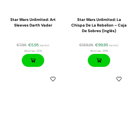
Star Wars Unlimited: Art
Star Wars Unlimited: La
Sleeves Darth Vader
Chispa De La Rebelion – Caja
De Sobres (inglés)
€
7,95
€
5,95
€
139,95
€
99,95
iva incl.
iva incl.
Ahorras:
25%
Ahorras:
29%