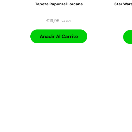
Tapete Rapunzel Lorcana
Star Wars
€
19,95
iva incl.
Añadir Al Carrito