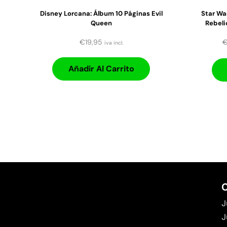
Disney Lorcana: Álbum 10 Páginas Evil
Star Wa
Queen
Rebeli
€
19,95
iva incl.
Añadir Al Carrito
C
J
J