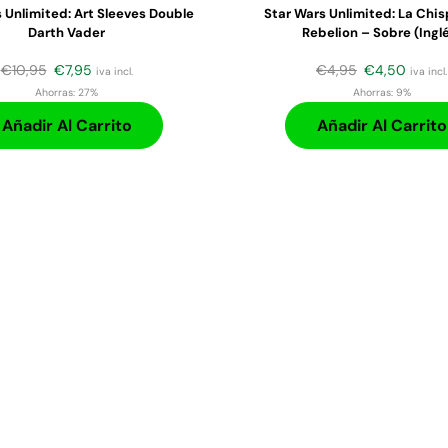
 Unlimited: Art Sleeves Double
Star Wars Unlimited: La Chis
Darth Vader
Rebelion – Sobre (ingl
€
10,95
€
7,95
€
4,95
€
4,50
iva incl.
iva incl.
Ahorras:
27%
Ahorras:
9%
Añadir Al Carrito
Añadir Al Carrito