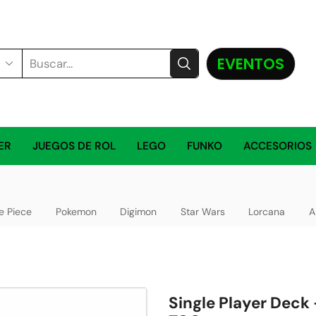
EVENTOS
ER
JUEGOS DE ROL
LEGO
FUNKO
ACCESORIOS
e Piece
Pokemon
Digimon
Star Wars
Lorcana
A
Single Player Deck