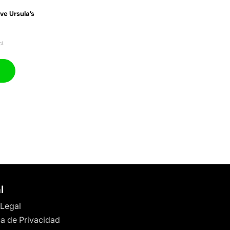
ve Ursula’s
l.
l
 Legal
ca de Privacidad