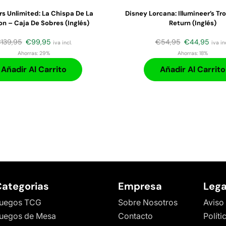
rs Unlimited: La Chispa De La
Disney Lorcana: Illumineer’s Tro
on – Caja De Sobres (inglés)
Return (Inglés)
€
139,95
€
99,95
€
54,95
€
44,95
iva incl.
iva inc
Ahorras:
29%
Ahorras:
18%
Añadir Al Carrito
Añadir Al Carrito
ategorias
Empresa
Lega
uegos TCG
Sobre Nosotros
Aviso
uegos de Mesa
Contacto
Políti