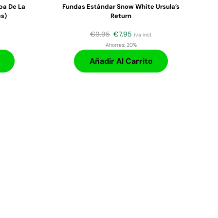
pa De La
Fundas Estándar Snow White Ursula’s
és)
Return
€
9,95
€
7,95
iva incl.
Ahorras:
20%
Añadir Al Carrito