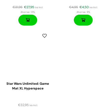
€
31,95
€
27,95
€
4,95
€
4,50
iva incl.
iva incl.
Ahorras:
13%
Ahorras:
9%
Star Wars Unlimited: Game
Mat XL Hyperspace
€
32,95
iva incl.