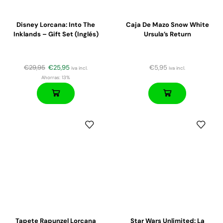
Disney Lorcana: Into The
Caja De Mazo Snow White
Inklands – Gift Set (Inglés)
Ursula’s Return
€
29,95
€
25,95
€
5,95
iva incl.
iva incl.
Ahorras:
13%
Tapete Rapunzel Lorcana
Star Wars Unlimited: La