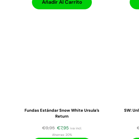
Añadir Al Carrito
Fundas Estándar Snow White Ursula’s
SW: Un
Return
€
9,95
€
7,95
iva incl.
Ahorras:
20%