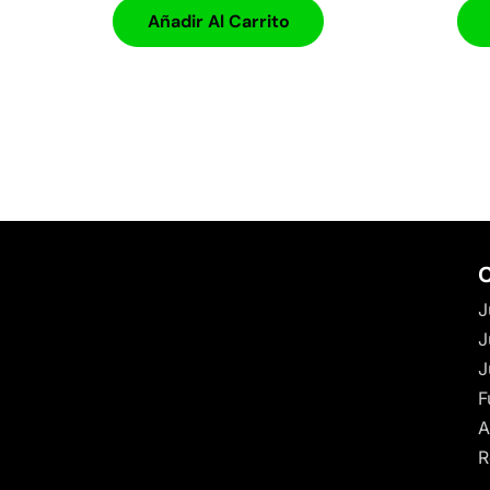
Añadir Al Carrito
C
J
J
J
F
A
R