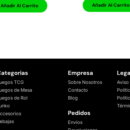
Añadir Al Carrito
Añadir Al Carrito
ategorias
Empresa
Lega
uegos TCG
Sobre Nosotros
Aviso
uegos de Mesa
Contacto
Políti
uegos de Rol
Blog
Polít
unko
Térmi
Pedidos
ccesorios
ebajas
Envíos