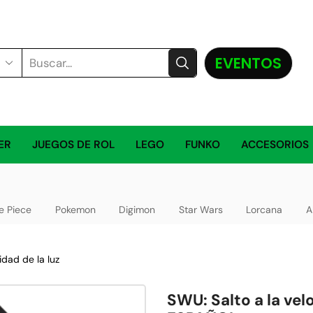
EVENTOS
ER
JUEGOS DE ROL
LEGO
FUNKO
ACCESORIOS
e Piece
Pokemon
Digimon
Star Wars
Lorcana
A
idad de la luz
SWU: Salto a la vel