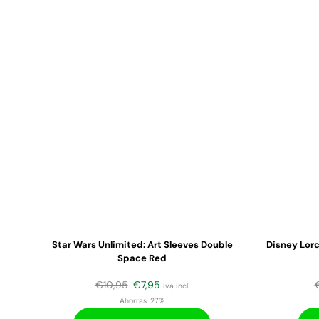
Star Wars Unlimited: Art Sleeves Double
Disney Lorc
Space Red
€
10,95
€
7,95
iva incl.
Ahorras:
27%