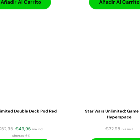
Añadir Al Carrito
Añadir Al Carrito
limited Double Deck Pod Red
Star Wars Unlimited: Game
Hyperspace
€
52,95
€
49,95
€
32,95
iva incl.
iva incl.
Ahorras:
6%