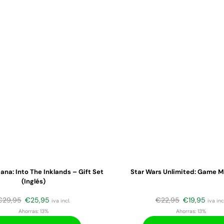
ana: Into The Inklands – Gift Set
Star Wars Unlimited: Game M
(Inglés)
€
29,95
€
25,95
€
22,95
€
19,95
iva incl.
iva incl
Ahorras:
13%
Ahorras:
13%