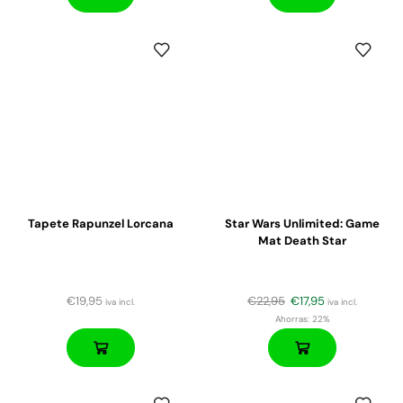
Tapete Rapunzel Lorcana
Star Wars Unlimited: Game
Mat Death Star
€
19,95
€
22,95
€
17,95
iva incl.
iva incl.
Ahorras:
22%