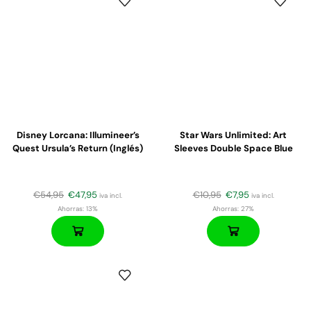
Disney Lorcana: Illumineer’s
Star Wars Unlimited: Art
Quest Ursula’s Return (Inglés)
Sleeves Double Space Blue
€
54,95
€
47,95
€
10,95
€
7,95
iva incl.
iva incl.
Ahorras:
13%
Ahorras:
27%