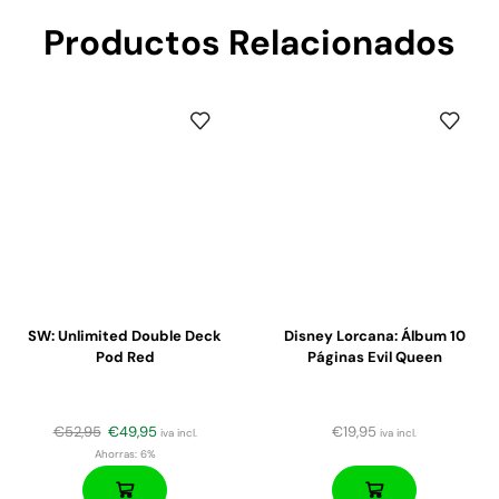
Productos Relacionados
SW: Unlimited Double Deck
Disney Lorcana: Álbum 10
Pod Red
Páginas Evil Queen
€
52,95
€
49,95
€
19,95
iva incl.
iva incl.
Ahorras:
6%