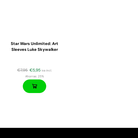
Star Wars Unlimited: Art
Sleeves Luke Skywalker
€
7,95
€
5,95
iva incl.
Ahorras:
25%