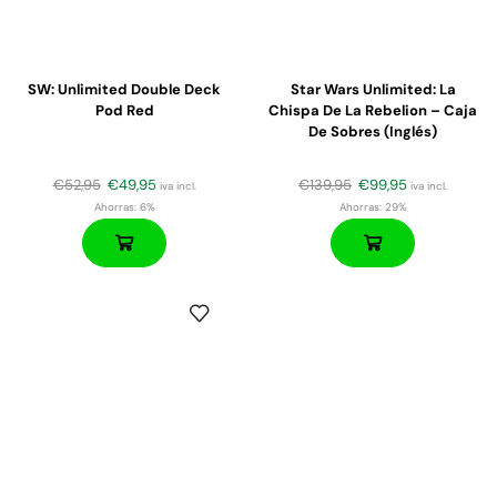
SW: Unlimited Double Deck
Star Wars Unlimited: La
Pod Red
Chispa De La Rebelion – Caja
De Sobres (inglés)
€
52,95
€
49,95
€
139,95
€
99,95
iva incl.
iva incl.
Ahorras:
6%
Ahorras:
29%