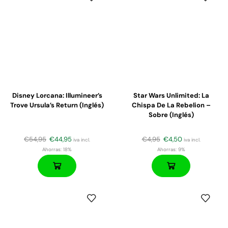
Disney Lorcana: Illumineer’s
Star Wars Unlimited: La
Trove Ursula’s Return (Inglés)
Chispa De La Rebelion –
Sobre (inglés)
€
54,95
€
44,95
€
4,95
€
4,50
iva incl.
iva incl.
Ahorras:
18%
Ahorras:
9%