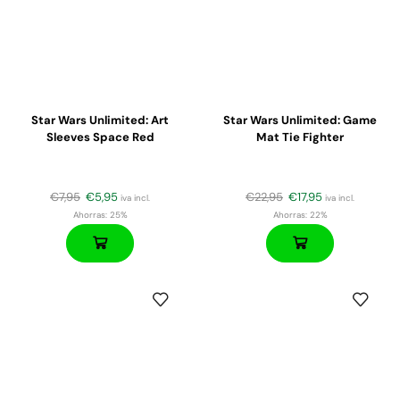
Star Wars Unlimited: Art
Star Wars Unlimited: Game
Sleeves Space Red
Mat Tie Fighter
€
7,95
€
5,95
€
22,95
€
17,95
iva incl.
iva incl.
Ahorras:
25%
Ahorras:
22%