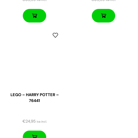
LEGO – HARRY POTTER –
76441
€
24,95
iva incl.