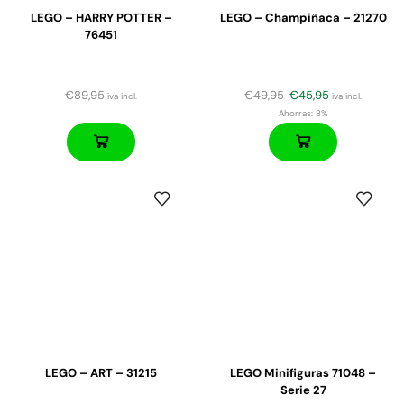
LEGO – HARRY POTTER –
LEGO – Champiñaca – 21270
76451
€
89,95
€
49,95
€
45,95
iva incl.
iva incl.
Ahorras:
8%
LEGO – ART – 31215
LEGO Minifiguras 71048 –
Serie 27