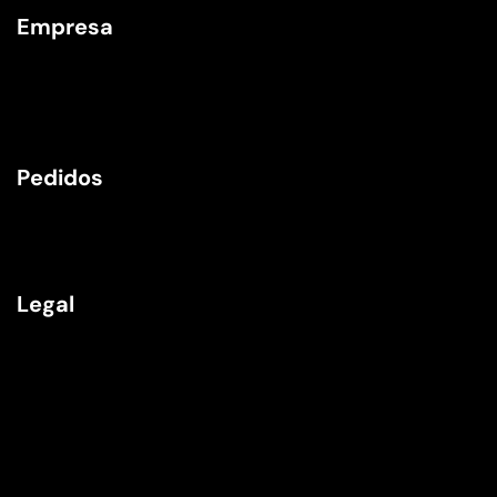
Empresa
Sobre Nosotros
Contacto
Blog
Pedidos
Envíos
Devoluciones
Legal
Aviso Legal
Política de Privacidad
Política de Cookies
Términos y Condiciones