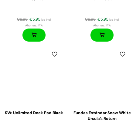
€
6,95
€
5,95
€
6,95
€
5,95
iva incl.
iva incl.
Ahorras:
14%
Ahorras:
14%
SW: Unlimited Deck Pod Black
Fundas Estándar Snow White
Ursula’s Return