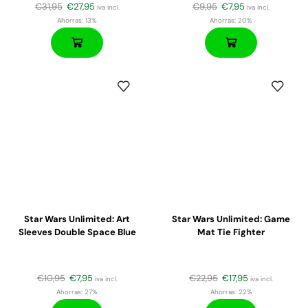
€
31,95
€
27,95
€
9,95
€
7,95
iva incl.
iva incl.
Ahorras:
13%
Ahorras:
20%
Star Wars Unlimited: Art
Star Wars Unlimited: Game
Sleeves Double Space Blue
Mat Tie Fighter
€
10,95
€
7,95
€
22,95
€
17,95
iva incl.
iva incl.
Ahorras:
27%
Ahorras:
22%