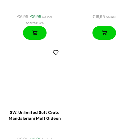
€
6,95
€
5,95
€
19,95
iva incl.
iva incl.
Ahorras:
14%
SW: Unlimited Soft Crate
Mandalorian/Moff Gideon