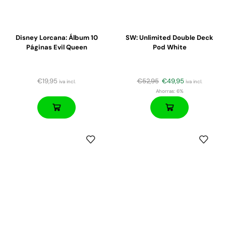
Disney Lorcana: Álbum 10
SW: Unlimited Double Deck
Páginas Evil Queen
Pod White
€
19,95
€
52,95
€
49,95
iva incl.
iva incl.
Ahorras:
6%