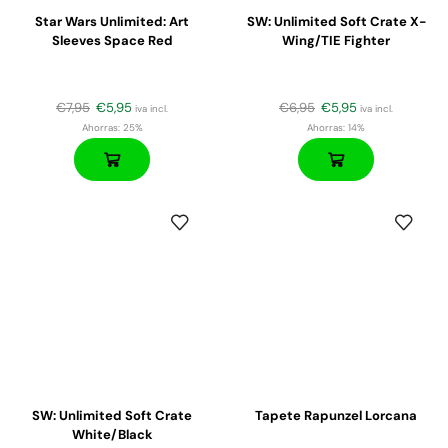
Star Wars Unlimited: Art
SW: Unlimited Soft Crate X-
Sleeves Space Red
Wing/TIE Fighter
€
7,95
€
5,95
€
6,95
€
5,95
iva incl.
iva incl.
Ahorras:
25%
Ahorras:
14%
SW: Unlimited Soft Crate
Tapete Rapunzel Lorcana
White/Black