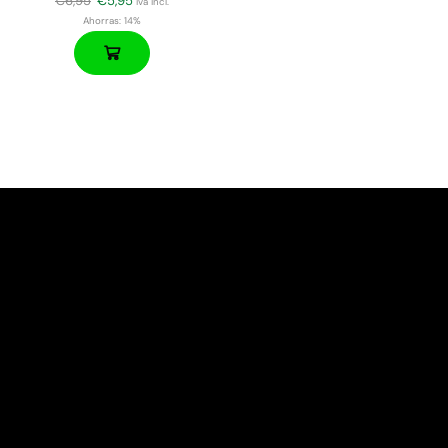
€
6,95
€
5,95
iva incl.
Ahorras:
14%