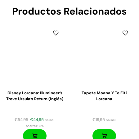
Productos Relacionados
Disney Lorcana: Illumineer’s
Tapete Moana Y Te Fiti
Trove Ursula’s Return (Inglés)
Lorcana
€
54,95
€
44,95
€
19,95
iva incl.
iva incl.
Ahorras:
18%