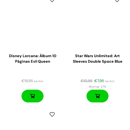
Disney Lorcana: Álbum 10
Star Wars Unlimited: Art
Páginas Evil Queen
Sleeves Double Space Blue
€
19,95
€
10,95
€
7,95
iva incl.
iva incl.
Ahorras:
27%