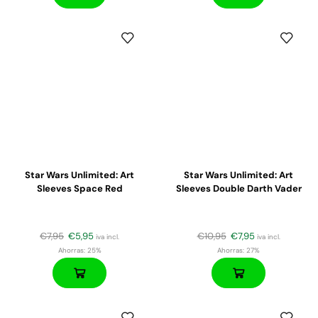
Star Wars Unlimited: Art
Star Wars Unlimited: Art
Sleeves Space Red
Sleeves Double Darth Vader
€
7,95
€
5,95
€
10,95
€
7,95
iva incl.
iva incl.
Ahorras:
25%
Ahorras:
27%