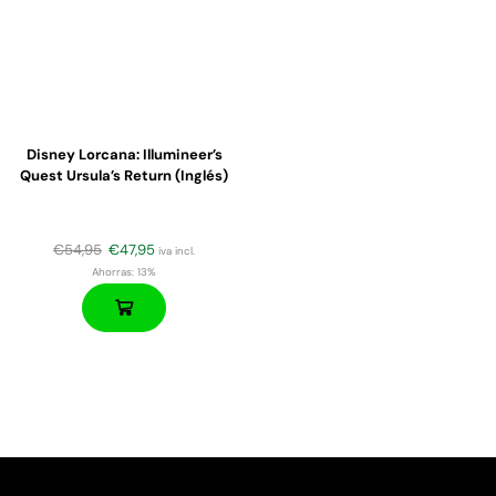
Disney Lorcana: Illumineer’s
Quest Ursula’s Return (Inglés)
€
54,95
€
47,95
iva incl.
Ahorras:
13%