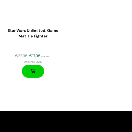
Star Wars Unlimited: Game
Mat Tie Fighter
€
22,95
€
17,95
iva incl.
Ahorras:
22%