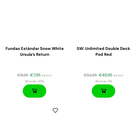
Fundas Estándar Snow White
SW: Unlimited Double Deck
Ursula’s Return
Pod Red
€
9,95
€
7,95
€
52,95
€
49,95
iva incl.
iva incl.
Ahorras:
20%
Ahorras:
6%