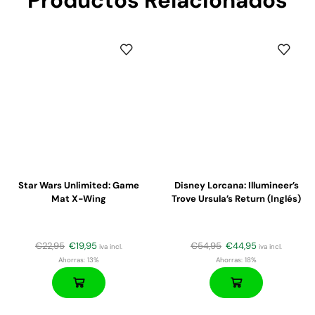
Productos Relacionados
Star Wars Unlimited: Game
Disney Lorcana: Illumineer’s
Mat X-Wing
Trove Ursula’s Return (Inglés)
€
22,95
€
19,95
€
54,95
€
44,95
iva incl.
iva incl.
Ahorras:
13%
Ahorras:
18%