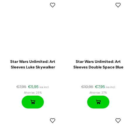
Star Wars Unlimited: Art
Star Wars Unlimited: Art
Sleeves Luke Skywalker
Sleeves Double Space Blue
€
7,95
€
5,95
€
10,95
€
7,95
iva incl.
iva incl.
Ahorras:
25%
Ahorras:
27%